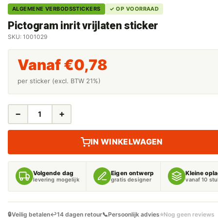
ALGEMENE VERBODSSTICKERS
✓ OP VOORRAAD
Pictogram inrit vrijlaten sticker
SKU: 1001029
Vanaf
€
0,78
per sticker (excl. BTW 21%)
−
+
PICTOGRAM
INRIT
VRIJLATEN
IN WINKELWAGEN
STICKER
AANTAL
Volgende dag
Eigen ontwerp
Kleine opl
levering mogelijk
gratis designer
vanaf 10 st
🔒
Veilig betalen
↩️
14 dagen retour
📞
Persoonlijk advies
⭐
Nog geen reviews