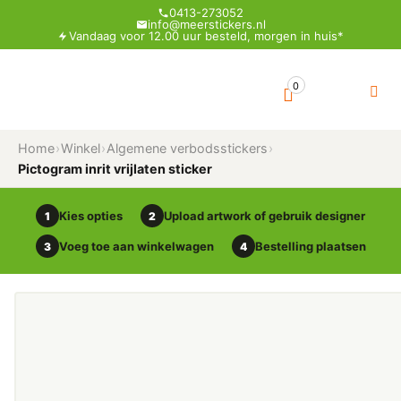
0413-273052
info@meerstickers.nl
Vandaag voor 12.00 uur besteld, morgen in huis*
0
Home
›
Winkel
›
Algemene verbodsstickers
›
Pictogram inrit vrijlaten sticker
Kies opties
Upload artwork of gebruik designer
1
2
Voeg toe aan winkelwagen
Bestelling plaatsen
3
4