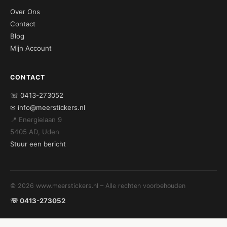
Over Ons
Contact
Blog
Mijn Account
CONTACT
☏ 0413-273052
✉ info@meerstickers.nl
📍 Energielaan 9
5405 AD, Uden
Stuur een bericht
© 2026 www.meerstickers.nl – Alle rechten voorbehouden
☏ 0413-273052