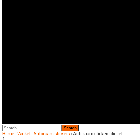
Search
for:
Home
›
Winkel
›
Autoraam stickers
›
Autoraam stickers diesel
1