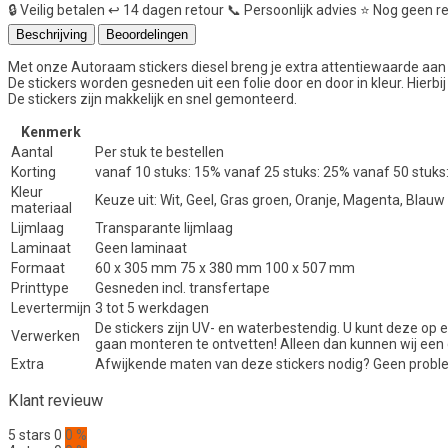
🔒
Veilig betalen
↩️
14 dagen retour
📞
Persoonlijk advies
⭐
Nog geen r
Beschrijving
Beoordelingen
Met onze Autoraam stickers diesel breng je extra attentiewaarde aan d
De stickers worden gesneden uit een folie door en door in kleur. Hierb
De stickers zijn makkelijk en snel gemonteerd.
Kenmerk
Aantal
Per stuk te bestellen
Korting
vanaf 10 stuks: 15% vanaf 25 stuks: 25% vanaf 50 stuks
Kleur
Keuze uit: Wit, Geel, Gras groen, Oranje, Magenta, Blauw
materiaal
Lijmlaag
Transparante lijmlaag
Laminaat
Geen laminaat
Formaat
60 x 305 mm 75 x 380 mm 100 x 507 mm
Printtype
Gesneden incl. transfertape
Levertermijn
3 tot 5 werkdagen
De stickers zijn UV- en waterbestendig. U kunt deze op e
Verwerken
gaan monteren te ontvetten! Alleen dan kunnen wij een
Extra
Afwijkende maten van deze stickers nodig? Geen proble
Klant revieuw
5 stars
0
0 %