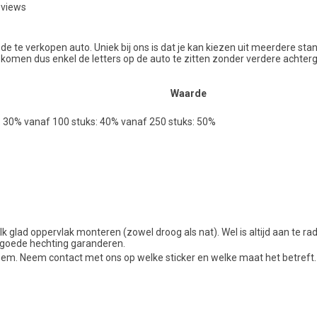
eviews
e te verkopen auto. Uniek bij ons is dat je kan kiezen uit meerdere st
ij komen dus enkel de letters op de auto te zitten zonder verdere achter
Waarde
: 30% vanaf 100 stuks: 40% vanaf 250 stuks: 50%
lk glad oppervlak monteren (zowel droog als nat). Wel is altijd aan te r
 goede hechting garanderen.
em. Neem contact met ons op welke sticker en welke maat het betreft.