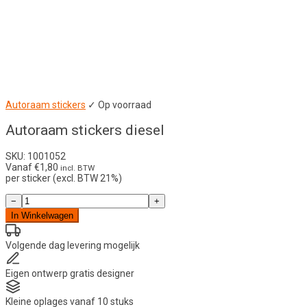
Autoraam stickers
✓ Op voorraad
Autoraam stickers diesel
SKU: 1001052
Vanaf
€
1,80
incl. BTW
per sticker (excl. BTW 21%)
Autoraam
−
+
stickers
In Winkelwagen
diesel
aantal
Volgende dag
levering mogelijk
Eigen ontwerp
gratis designer
Kleine oplages
vanaf 10 stuks