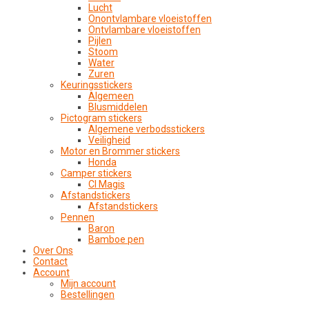
Lucht
Onontvlambare vloeistoffen
Ontvlambare vloeistoffen
Pijlen
Stoom
Water
Zuren
Keuringsstickers
Algemeen
Blusmiddelen
Pictogram stickers
Algemene verbodsstickers
Veiligheid
Motor en Brommer stickers
Honda
Camper stickers
CI Magis
Afstandstickers
Afstandstickers
Pennen
Baron
Bamboe pen
Over Ons
Contact
Account
Mijn account
Bestellingen