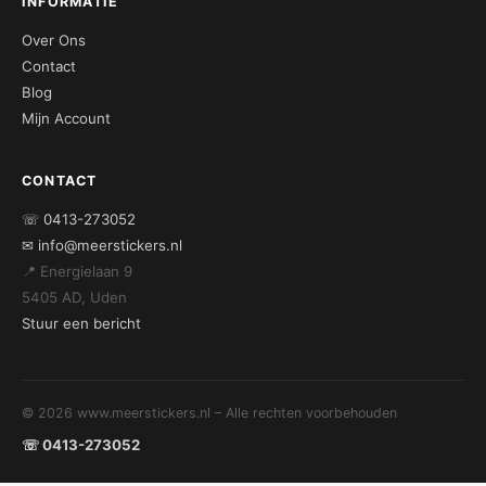
INFORMATIE
Over Ons
Contact
Blog
Mijn Account
CONTACT
☏ 0413-273052
✉ info@meerstickers.nl
📍 Energielaan 9
5405 AD, Uden
Stuur een bericht
© 2026 www.meerstickers.nl – Alle rechten voorbehouden
☏ 0413-273052