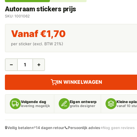
Autoraam stickers prijs
SKU: 1001062
Vanaf
€
1,70
per sticker (excl. BTW 21%)
−
+
AUTORAAM
STICKERS
PRIJS
IN WINKELWAGEN
AANTAL
Volgende dag
Eigen ontwerp
Kleine opl
levering mogelijk
gratis designer
vanaf 10 st
🔒
Veilig betalen
↩️
14 dagen retour
📞
Persoonlijk advies
⭐
Nog geen reviews