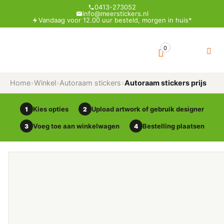
0413-273052
info@meerstickers.nl
Vandaag voor 12.00 uur besteld, morgen in huis*
0
Home
›
Winkel
›
Autoraam stickers
›
Autoraam stickers prijs
Kies opties
Upload artwork of gebruik designer
1
2
Voeg toe aan winkelwagen
Bestelling plaatsen
3
4