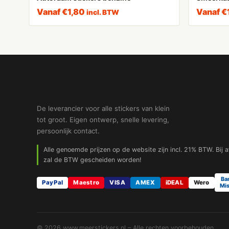
Vanaf
€
1,80
Vanaf
€
incl. BTW
De leverancier voor alle stickers van klein
tot groot. Eigen ontwerp, snelle levering,
persoonlijk contact.
Alle genoemde prijzen op de website zijn incl. 21% BTW. Bij 
zal de BTW gescheiden worden!
Ba
PayPal
Maestro
VISA
AMEX
iDEAL
Wero
Mis
© 2026 www.meerstickers.nl – Alle rechten voorbehouden