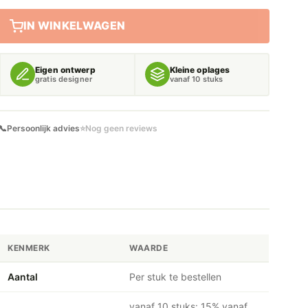
IN WINKELWAGEN
Eigen ontwerp
Kleine oplages
gratis designer
vanaf 10 stuks
📞
Persoonlijk advies
⭐
Nog geen reviews
KENMERK
WAARDE
Aantal
Per stuk te bestellen
vanaf 10 stuks: 15% vanaf