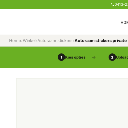
0413-2
HO
Home
›
Winkel
›
Autoraam stickers
›
Autoraam stickers private
Kies opties
Upload
1
2