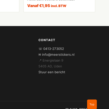
Vanaf
€
1,95
incl. BTW
CONTACT
☏ 0413-273052
✉ info@meerstickers.nl
📍 Energielaan 9
5405 AD, Uden
Stuur een bericht
Top