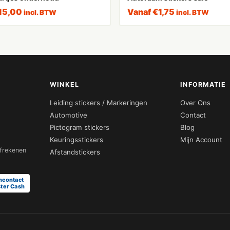
15,00
Vanaf
€
1,75
incl. BTW
incl. BTW
WINKEL
INFORMATIE
Leiding stickers / Markeringen
Over Ons
Automotive
Contact
Pictogram stickers
Blog
Keuringsstickers
Mijn Account
afrekenen
Afstandstickers
ncontact
ter Cash