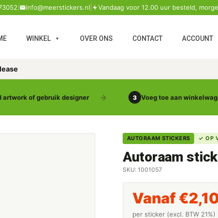
73052
|
info@meerstickers.nl
|
Vandaag voor 12.00 uur besteld, morge
ME
WINKEL
OVER ONS
CONTACT
ACCOUNT
 lease
 artwork of gebruik designer
Voeg toe aan winkelwa
3
AUTORAAM STICKERS
✓ OP 
Autoraam stick
SKU: 1001057
Vanaf
€
2,1
per sticker (excl. BTW 21%)