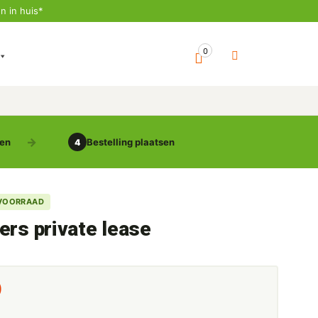
n in huis*
0
gen
Bestelling plaatsen
4
VOORRAAD
ers private lease
0