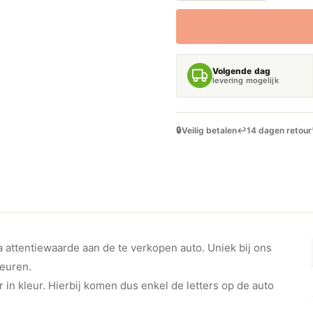
STICKERS
PRIVATE
LEASE
AANTAL
Volgende dag
levering mogelijk
🔒
Veilig betalen
↩️
14 dagen retour
a attentiewaarde aan de te verkopen auto. Uniek bij ons
leuren.
in kleur. Hierbij komen dus enkel de letters op de auto