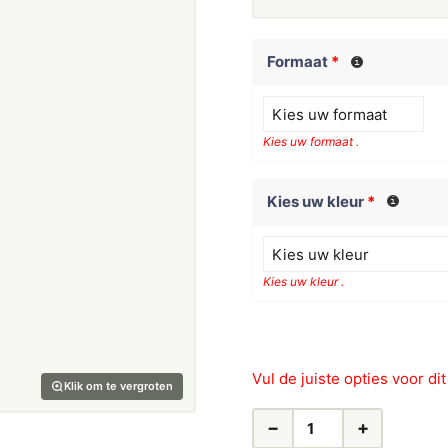
Formaat
*
Kies uw formaat .
Kies uw kleur
*
Kies uw kleur
Kies uw kleur .
Vul de juiste opties voor di
Klik om te vergroten
−
+
AUTORAAM