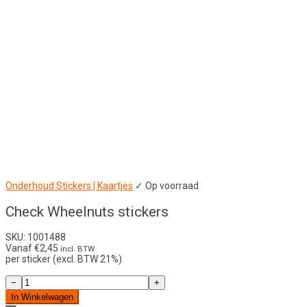
Onderhoud Stickers | Kaartjes
✓ Op voorraad
Check Wheelnuts stickers
SKU: 1001488
Vanaf
€
2,45
incl. BTW
per sticker (excl. BTW 21%)
Check
−
+
Wheelnuts
In Winkelwagen
stickers