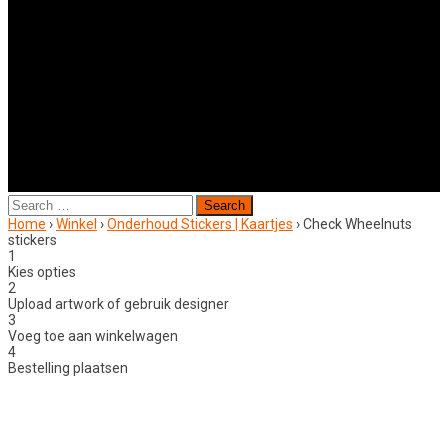
Search
for:
Home
›
Winkel
›
Onderhoud Stickers | Kaartjes
›
Check Wheelnuts
stickers
1
Kies opties
2
Upload artwork of gebruik designer
3
Voeg toe aan winkelwagen
4
Bestelling plaatsen