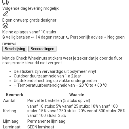
aantal
Volgende dag
levering mogelijk
Eigen ontwerp
gratis designer
Kleine oplages
vanaf 10 stuks
🔒
Veilig betalen
↩️
14 dagen retour
📞
Persoonlijk advies
⭐
Nog geen
reviews
Beschrijving
Beoordelingen
Met de Check Wheelnuts stickers weet je zeker dat je door de fluor
oranje/rode kleur dit niet vergeet.
De stickers zijn vervaardigd uit polymeer vinyl
Outdoor duurzaamheid van 1 a 2 jaar
Uitstekende hechting op vlakke ondergronden
– Temperatuurbestendigheid van – 20 °C to + 60 °C
Kenmerk
Waarde
Aantal
Per vel te bestellen (5 stuks op vel)
vanaf 10 stuks: 5% vanaf 25 stuks: 10% vanaf 100
Korting
stuks: 15% vanaf 250 stuks: 20% vanaf 500 stuks: 25%
vanaf 100 stuks: 35%
Lijmlaag
Permanente lijmlaag
Laminaat
GEEN laminaat