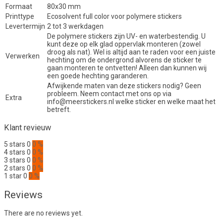
Formaat
80x30 mm
Printtype
Ecosolvent full color voor polymere stickers
Levertermijn
2 tot 3 werkdagen
De polymere stickers zijn UV- en waterbestendig. U
kunt deze op elk glad oppervlak monteren (zowel
droog als nat). Wel is altijd aan te raden voor een juiste
Verwerken
hechting om de ondergrond alvorens de sticker te
gaan monteren te ontvetten! Alleen dan kunnen wij
een goede hechting garanderen.
Afwijkende maten van deze stickers nodig? Geen
probleem. Neem contact met ons op via
Extra
info@meerstickers.nl welke sticker en welke maat het
betreft.
Klant revieuw
5 stars
0
0 %
4 stars
0
0 %
3 stars
0
0 %
2 stars
0
0 %
1 star
0
0 %
Reviews
There are no reviews yet.