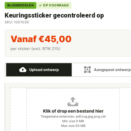
BLUSMIDDELEN
✓ OP VOORRAAD
Keuringssticker gecontroleerd op
SKU: 1001039
Vanaf
€
45,00
per sticker (excl. BTW 21%)
Upload ontwerp
Aangepast ontwerp
Klik of drop een bestand hier
Toegestane extensies: pdf,svg,jpg,png,cdr
Min size 0 MB
Max size 50 MB