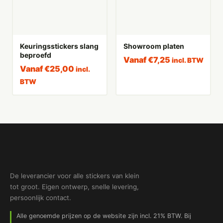
Keuringsstickers slang
Showroom platen
beproefd
Vanaf
€
7,25
incl. BTW
Vanaf
€
25,00
incl.
BTW
De leverancier voor alle stickers van klein
tot groot. Eigen ontwerp, snelle levering,
persoonlijk contact.
Alle genoemde prijzen op de website zijn incl. 21% BTW. Bij