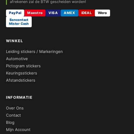
afrekenen zal de BTW gescheiden worden!
PayPal
Maestro
VISA
AMEX
iDEAL
Wero
Bancontact
Mister Cash
WINKEL
Leiding stickers / Markeringen
Automotive
Pictogram stickers
Keuringsstickers
Afstandstickers
INFORMATIE
Over Ons
Contact
Blog
Mijn Account