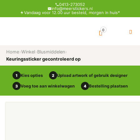
0413-273052
info@meerstickers.nl
Vandaag voor 12.00 uur besteld, morgen in huis*
0
Home
›
Winkel
›
Blusmiddelen
›
Keuringssticker gecontroleerd op
Kies opties
Upload artwork of gebruik designer
1
2
Voeg toe aan winkelwagen
Bestelling plaatsen
3
4