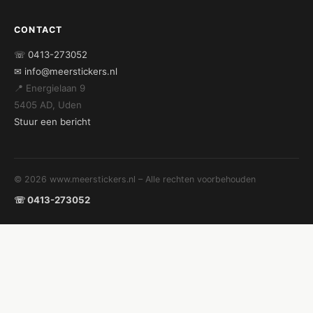
CONTACT
☏ 0413-273052
✉ info@meerstickers.nl
📍 Energielaan 9
5405 AD, Uden
Stuur een bericht
© 2026 www.meerstickers.nl – Alle rechten voorbehouden
☏ 0413-273052