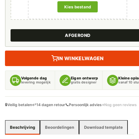
AFGEROND
IN WINKELWAGEN
Volgende dag
Eigen ontwerp
Kleine opl
levering mogelijk
gratis designer
vanaf 10 st
🔒
Veilig betalen
↩️
14 dagen retour
📞
Persoonlijk advies
⭐
Nog geen reviews
Beschrijving
Beoordelingen
Download template