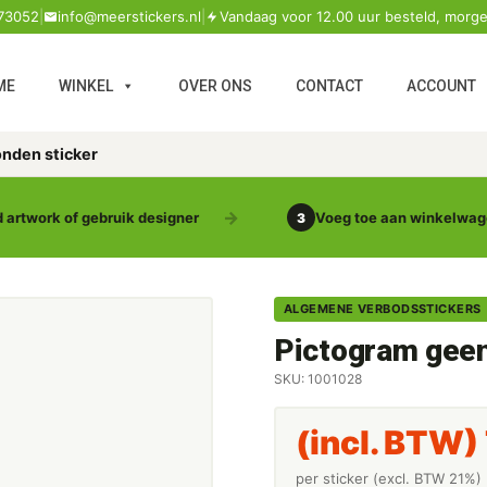
73052
|
info@meerstickers.nl
|
Vandaag voor 12.00 uur besteld, morge
ME
WINKEL
OVER ONS
CONTACT
ACCOUNT
nden sticker
 artwork of gebruik designer
Voeg toe aan winkelwa
3
ALGEMENE VERBODSSTICKERS
Pictogram geen
SKU: 1001028
(incl. BTW)
per sticker (excl. BTW 21%)