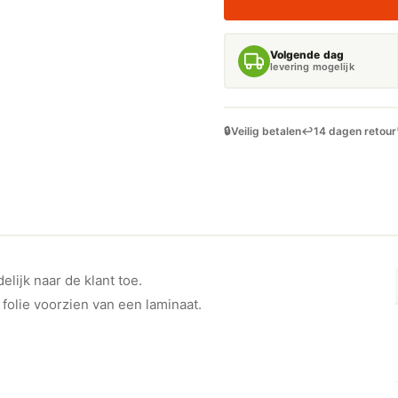
STICKER
AANTAL
Volgende dag
levering mogelijk
🔒
Veilig betalen
↩️
14 dagen retour
lijk naar de klant toe.
 folie voorzien van een laminaat.