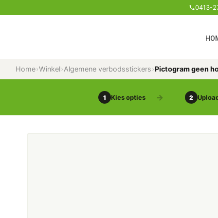
0413-2
HO
Home
›
Winkel
›
Algemene verbodsstickers
›
Pictogram geen ho
Kies opties
Upload
1
2