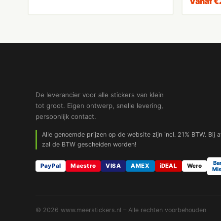
Vanaf
€
De leverancier voor alle stickers van klein
tot groot. Eigen ontwerp, snelle levering,
persoonlijk contact.
Alle genoemde prijzen op de website zijn incl. 21% BTW. Bij 
zal de BTW gescheiden worden!
Ba
PayPal
Maestro
VISA
AMEX
iDEAL
Wero
Mis
© 2026 www.meerstickers.nl – Alle rechten voorbehouden