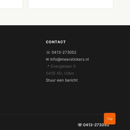
CONTACT
☏ 0413-273052
✉ info@meerstickers.nl
📍 Energielaan 9
5405 AD, Uden
Stuur een bericht
Top
☏ 0413-273052