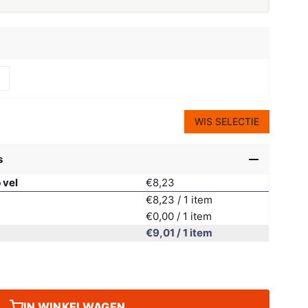
WIS SELECTIE
s
 vel
€8,23
€8,23
/ 1 item
€0,00
/ 1 item
€9,01
/ 1 item
IN WINKELWAGEN