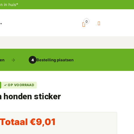
n in huis*
0
gen
Bestelling plaatsen
4
✓ OP VOORRAAD
 honden sticker
 Totaal
€9,01