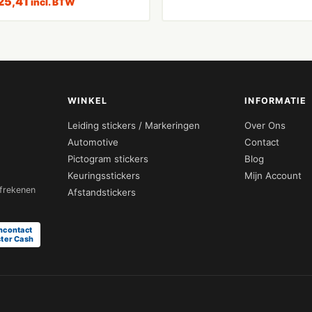
25,41
incl. BTW
WINKEL
INFORMATIE
Leiding stickers / Markeringen
Over Ons
Automotive
Contact
Pictogram stickers
Blog
Keuringsstickers
Mijn Account
afrekenen
Afstandstickers
ncontact
ter Cash