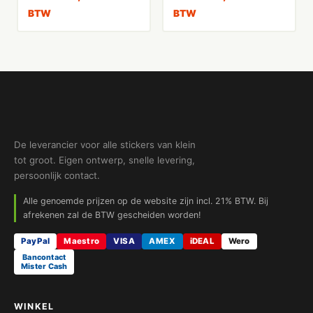
BTW
BTW
De leverancier voor alle stickers van klein
tot groot. Eigen ontwerp, snelle levering,
persoonlijk contact.
Alle genoemde prijzen op de website zijn incl. 21% BTW. Bij
afrekenen zal de BTW gescheiden worden!
PayPal
Maestro
VISA
AMEX
iDEAL
Wero
Bancontact
Mister Cash
WINKEL