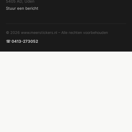
5405 AD, Uden
Stuur een bericht
© 2026 www.meerstickers.nl – Alle rechten voorbehouden
☏ 0413-273052