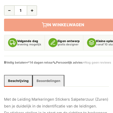
−
+
LEIDING
MARKERINGEN
STICKERS
IN WINKELWAGEN
SALPETERZUUR
(ZUREN)
AANTAL
Volgende dag
Eigen ontwerp
Kleine opl
levering mogelijk
gratis designer
vanaf 10 st
🔒
Veilig betalen
↩️
14 dagen retour
📞
Persoonlijk advies
⭐
Nog geen reviews
Beschrijving
Beoordelingen
Met de Leiding Markeringen Stickers Salpeterzuur (Zuren)
ben je duidelijk in de indentificatie van de leidingen.
De stickers stellen je in staat om de richting te herkennen