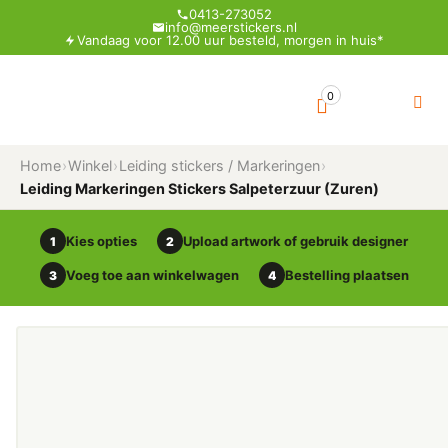
0413-273052
info@meerstickers.nl
Vandaag voor 12.00 uur besteld, morgen in huis*
0
Home
›
Winkel
›
Leiding stickers / Markeringen
›
Leiding Markeringen Stickers Salpeterzuur (Zuren)
Kies opties
Upload artwork of gebruik designer
1
2
Voeg toe aan winkelwagen
Bestelling plaatsen
3
4