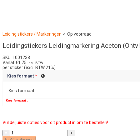
Leiding stickers / Markeringen
✓ Op voorraad
Leidingstickers Leidingmarkering Aceton (Ontv
SKU: 1001238
Vanaf
€
1,75
incl. BTW
per sticker (excl. BTW 21%)
Kies formaat
*
Kies formaat
Kies formaat .
Vul de juiste opties voor dit product in om te bestellen!
Leidingstickers
−
+
Leidingmarkering
In Winkelwagen