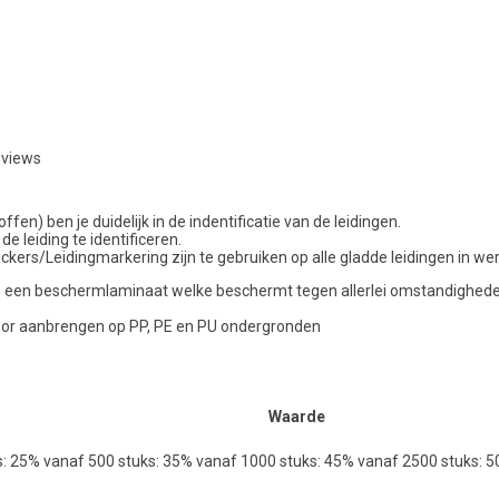
eviews
en) ben je duidelijk in de indentificatie van de leidingen.
de leiding te identificeren.
kers/Leidingmarkering zijn te gebruiken op alle gladde leidingen in we
ncl. een beschermlaminaat welke beschermt tegen allerlei omstandigheden 
voor aanbrengen op PP, PE en PU ondergronden
Waarde
s: 25% vanaf 500 stuks: 35% vanaf 1000 stuks: 45% vanaf 2500 stuks: 