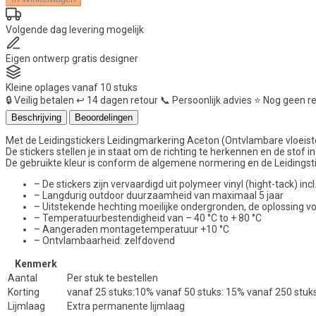
Aceton
(Ontvlambare
vloeistoffen)
Volgende dag
levering mogelijk
aantal
Eigen ontwerp
gratis designer
Kleine oplages
vanaf 10 stuks
🔒
Veilig betalen
↩️
14 dagen retour
📞
Persoonlijk advies
⭐
Nog geen r
Beschrijving
Beoordelingen
Met de Leidingstickers Leidingmarkering Aceton (Ontvlambare vloeistoff
De stickers stellen je in staat om de richting te herkennen en de stof in 
De gebruikte kleur is conform de algemene normering en de Leidingstic
– De stickers zijn vervaardigd uit polymeer vinyl (hight-tack) i
– Langdurig outdoor duurzaamheid van maximaal 5 jaar
– Uitstekende hechting moeilijke ondergronden, de oplossing 
– Temperatuurbestendigheid van – 40 °C to + 80 °C
– Aangeraden montagetemperatuur +10 °C
– Ontvlambaarheid: zelfdovend
Kenmerk
Aantal
Per stuk te bestellen
Korting
vanaf 25 stuks:10% vanaf 50 stuks: 15% vanaf 250 stuk
Lijmlaag
Extra permanente lijmlaag