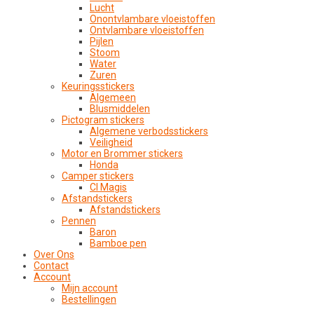
Lucht
Onontvlambare vloeistoffen
Ontvlambare vloeistoffen
Pijlen
Stoom
Water
Zuren
Keuringsstickers
Algemeen
Blusmiddelen
Pictogram stickers
Algemene verbodsstickers
Veiligheid
Motor en Brommer stickers
Honda
Camper stickers
CI Magis
Afstandstickers
Afstandstickers
Pennen
Baron
Bamboe pen
Over Ons
Contact
Account
Mijn account
Bestellingen