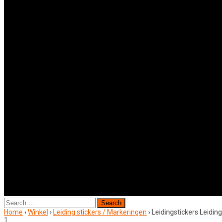
Search
for:
Home
›
Winkel
›
Leiding stickers / Markeringen
›
Leidingstickers Leidi
1