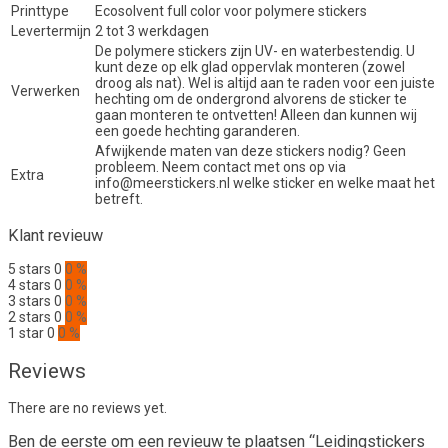
Printtype
Ecosolvent full color voor polymere stickers
Levertermijn
2 tot 3 werkdagen
De polymere stickers zijn UV- en waterbestendig. U
kunt deze op elk glad oppervlak monteren (zowel
droog als nat). Wel is altijd aan te raden voor een juiste
Verwerken
hechting om de ondergrond alvorens de sticker te
gaan monteren te ontvetten! Alleen dan kunnen wij
een goede hechting garanderen.
Afwijkende maten van deze stickers nodig? Geen
probleem. Neem contact met ons op via
Extra
info@meerstickers.nl welke sticker en welke maat het
betreft.
Klant revieuw
5 stars
0
0 %
4 stars
0
0 %
3 stars
0
0 %
2 stars
0
0 %
1 star
0
0 %
Reviews
There are no reviews yet.
Ben de eerste om een revieuw te plaatsen “Leidingstickers