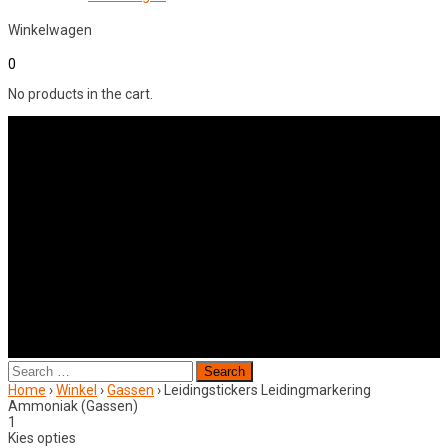
Winkelwagen
0
No products in the cart.
Search
for:
Home
›
Winkel
›
Gassen
›
Leidingstickers Leidingmarkering
Ammoniak (Gassen)
1
Kies opties