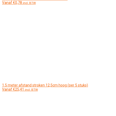
Vanaf
€
0,78
incl. BTW
1,5 meter afstand stroken 12,5cm hoog (per 5 stuks)
Vanaf
€
25,41
incl. BTW