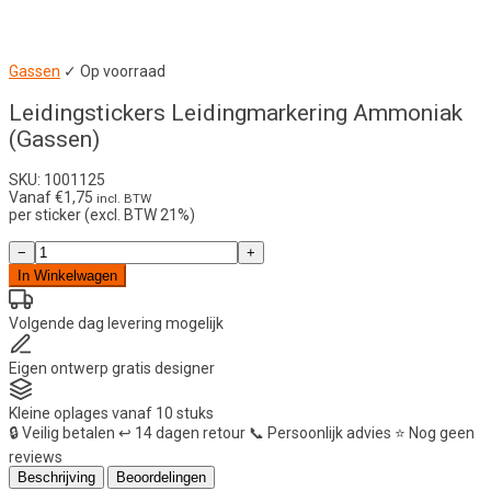
Gassen
✓ Op voorraad
Leidingstickers Leidingmarkering Ammoniak
(Gassen)
SKU: 1001125
Vanaf
€
1,75
incl. BTW
per sticker (excl. BTW 21%)
Leidingstickers
−
+
Leidingmarkering
In Winkelwagen
Ammoniak
(Gassen)
aantal
Volgende dag
levering mogelijk
Eigen ontwerp
gratis designer
Kleine oplages
vanaf 10 stuks
🔒
Veilig betalen
↩️
14 dagen retour
📞
Persoonlijk advies
⭐
Nog geen
reviews
Beschrijving
Beoordelingen