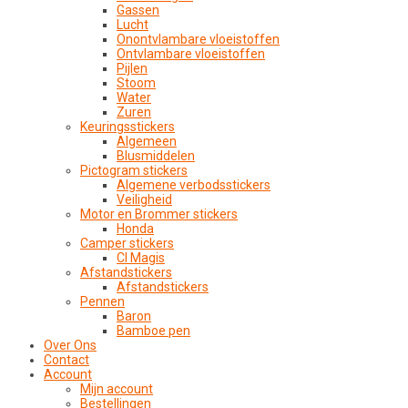
Gassen
Lucht
Onontvlambare vloeistoffen
Ontvlambare vloeistoffen
Pijlen
Stoom
Water
Zuren
Keuringsstickers
Algemeen
Blusmiddelen
Pictogram stickers
Algemene verbodsstickers
Veiligheid
Motor en Brommer stickers
Honda
Camper stickers
CI Magis
Afstandstickers
Afstandstickers
Pennen
Baron
Bamboe pen
Over Ons
Contact
Account
Mijn account
Bestellingen