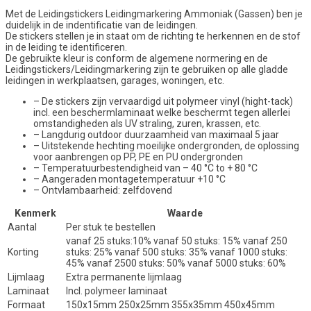
Met de Leidingstickers Leidingmarkering Ammoniak (Gassen) ben je
duidelijk in de indentificatie van de leidingen.
De stickers stellen je in staat om de richting te herkennen en de stof
in de leiding te identificeren.
De gebruikte kleur is conform de algemene normering en de
Leidingstickers/Leidingmarkering zijn te gebruiken op alle gladde
leidingen in werkplaatsen, garages, woningen, etc.
– De stickers zijn vervaardigd uit polymeer vinyl (hight-tack)
incl. een beschermlaminaat welke beschermt tegen allerlei
omstandigheden als UV straling, zuren, krassen, etc.
– Langdurig outdoor duurzaamheid van maximaal 5 jaar
– Uitstekende hechting moeilijke ondergronden, de oplossing
voor aanbrengen op PP, PE en PU ondergronden
– Temperatuurbestendigheid van – 40 °C to + 80 °C
– Aangeraden montagetemperatuur +10 °C
– Ontvlambaarheid: zelfdovend
Kenmerk
Waarde
Aantal
Per stuk te bestellen
vanaf 25 stuks:10% vanaf 50 stuks: 15% vanaf 250
Korting
stuks: 25% vanaf 500 stuks: 35% vanaf 1000 stuks:
45% vanaf 2500 stuks: 50% vanaf 5000 stuks: 60%
Lijmlaag
Extra permanente lijmlaag
Laminaat
Incl. polymeer laminaat
Formaat
150x15mm 250x25mm 355x35mm 450x45mm