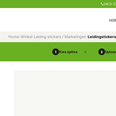
0413-2
HO
Home
›
Winkel
›
Leiding stickers / Markeringen
›
Leidingsticker
Kies opties
Upload
1
2