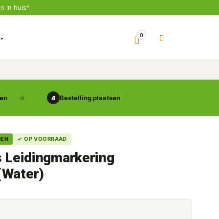
n in huis*
0
gen
Bestelling plaatsen
4
GEN
✓ OP VOORRAAD
s Leidingmarkering
(Water)
5