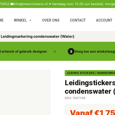
73052
|
info@meerstickers.nl
|
Vandaag voor 12.00 uur besteld, morge
ME
WINKEL
OVER ONS
CONTACT
ACCOUNT
s Leidingmarkering condenswater (Water)
 artwork of gebruik designer
Voeg toe aan winkelwa
3
LEIDING STICKERS / MARKERIN
Leidingsticker
condenswater 
SKU: 1001149
Vanaf
€
1,7