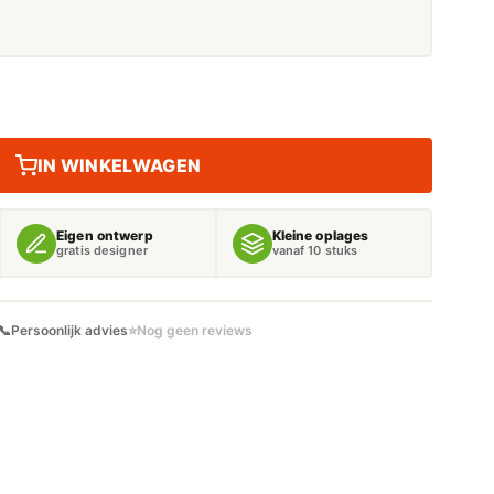
IN WINKELWAGEN
Eigen ontwerp
Kleine oplages
gratis designer
vanaf 10 stuks
📞
Persoonlijk advies
⭐
Nog geen reviews