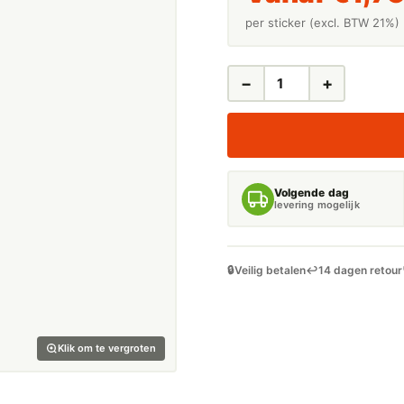
per sticker (excl. BTW 21%)
−
+
LEIDINGSTICKERS
LEIDINGMARKERING
CONDENSWATER
(WATER)
AANTAL
Volgende dag
levering mogelijk
🔒
Veilig betalen
↩️
14 dagen retour
Klik om te vergroten