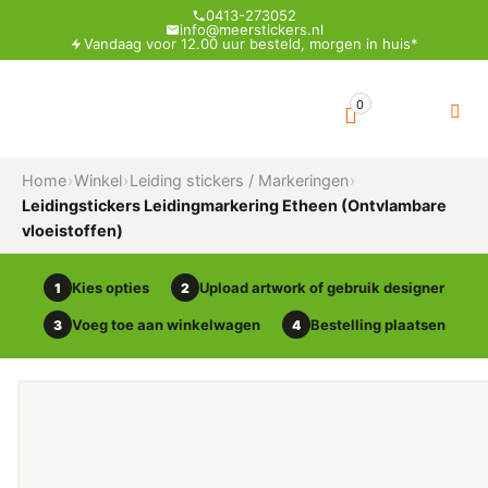
0413-273052
info@meerstickers.nl
Vandaag voor 12.00 uur besteld, morgen in huis*
0
Home
›
Winkel
›
Leiding stickers / Markeringen
›
Leidingstickers Leidingmarkering Etheen (Ontvlambare
vloeistoffen)
Kies opties
Upload artwork of gebruik designer
1
2
Voeg toe aan winkelwagen
Bestelling plaatsen
3
4