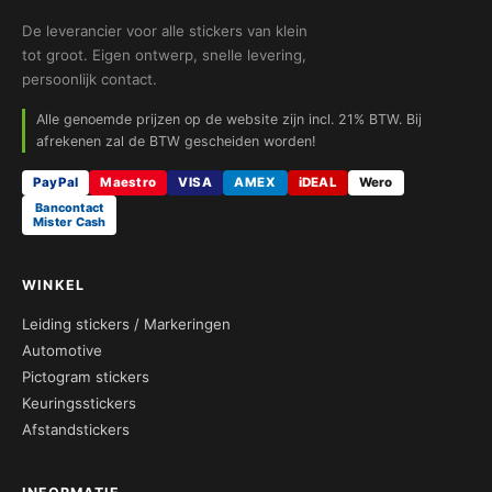
De leverancier voor alle stickers van klein
tot groot. Eigen ontwerp, snelle levering,
persoonlijk contact.
Alle genoemde prijzen op de website zijn incl. 21% BTW. Bij
afrekenen zal de BTW gescheiden worden!
PayPal
Maestro
VISA
AMEX
iDEAL
Wero
Bancontact
Mister Cash
WINKEL
Leiding stickers / Markeringen
Automotive
Pictogram stickers
Keuringsstickers
Afstandstickers