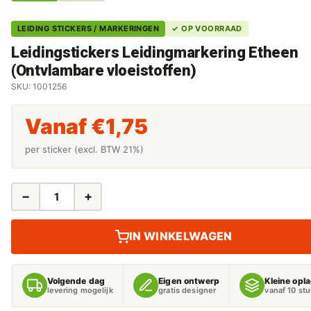
LEIDING STICKERS / MARKERINGEN
✓ OP VOORRAAD
Leidingstickers Leidingmarkering Etheen
(Ontvlambare vloeistoffen)
SKU: 1001256
Vanaf
€
1,75
per sticker (excl. BTW 21%)
−
+
LEIDINGSTICKERS
LEIDINGMARKERING
ETHEEN
IN WINKELWAGEN
(ONTVLAMBARE
VLOEISTOFFEN)
AANTAL
Volgende dag
Eigen ontwerp
Kleine opl
levering mogelijk
gratis designer
vanaf 10 st