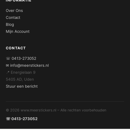
INFORMATIE
Over Ons
Contact
Blog
Mijn Account
CONTACT
☏ 0413-273052
✉ info@meerstickers.nl
📍 Energielaan 9
5405 AD, Uden
Stuur een bericht
© 2026 www.meerstickers.nl – Alle rechten voorbehouden
☏ 0413-273052