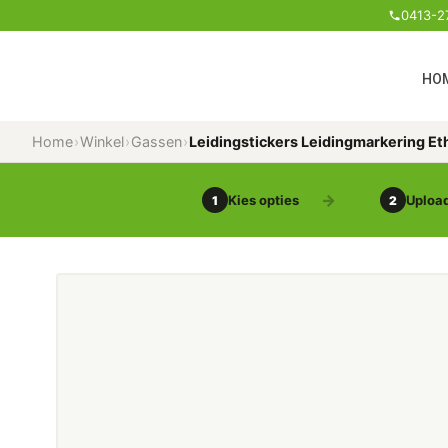
0413-2
HO
Home
›
Winkel
›
Gassen
›
Leidingstickers Leidingmarkering E
Kies opties
Upload
1
2