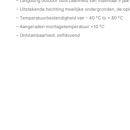
– Langdurig outdoor duurzaamheid van maximaal 5 jaar
– Uitstekende hechting moeilijke ondergronden, de o
– Temperatuurbestendigheid van – 40 °C to + 80 °C
– Aangeraden montagetemperatuur +10 °C
– Ontvlambaarheid: zelfdovend