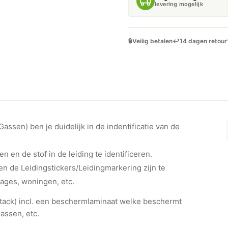
levering mogelijk
🔒
Veilig betalen
↩️
14 dagen retour
ssen) ben je duidelijk in de indentificatie van de
en en de stof in de leiding te identificeren.
n de Leidingstickers/Leidingmarkering zijn te
rages, woningen, etc.
ht-tack) incl. een beschermlaminaat welke beschermt
assen, etc.