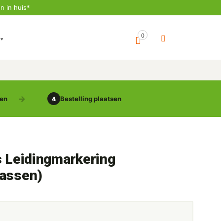
n in huis*
0
gen
Bestelling plaatsen
4
s Leidingmarkering
Gassen)
5