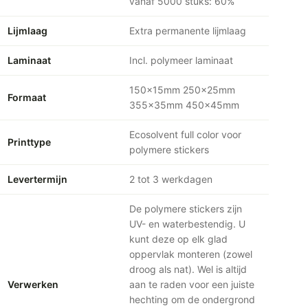
vanaf 5000 stuks: 60%
Lijmlaag
Extra permanente lijmlaag
Laminaat
Incl. polymeer laminaat
150x15mm 250x25mm
Formaat
355x35mm 450x45mm
Ecosolvent full color voor
Printtype
polymere stickers
Levertermijn
2 tot 3 werkdagen
De polymere stickers zijn
UV- en waterbestendig. U
kunt deze op elk glad
oppervlak monteren (zowel
droog als nat). Wel is altijd
Verwerken
aan te raden voor een juiste
hechting om de ondergrond