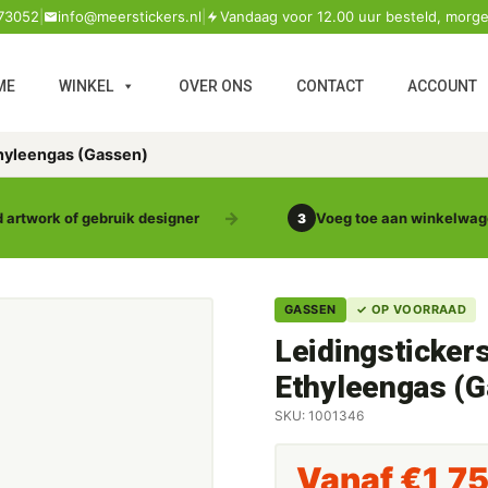
73052
|
info@meerstickers.nl
|
Vandaag voor 12.00 uur besteld, morge
ME
WINKEL
OVER ONS
CONTACT
ACCOUNT
thyleengas (Gassen)
 artwork of gebruik designer
Voeg toe aan winkelwa
3
GASSEN
✓ OP VOORRAAD
Leidingsticker
Ethyleengas (
SKU: 1001346
Vanaf
€
1,7