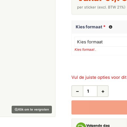
per sticker (excl. BTW 21%)
Kies formaat
*
Kies formaat
Kies formaat .
Vul de juiste opties voor di
−
+
LEIDINGSTICKERS
LEIDINGMARKERING
ETHYLEENGAS
Klik om te vergroten
(GASSEN)
AANTAL
Volgende dag