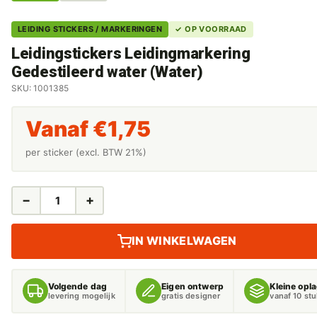
LEIDING STICKERS / MARKERINGEN
✓ OP VOORRAAD
Leidingstickers Leidingmarkering
Gedestileerd water (Water)
SKU: 1001385
Vanaf
€
1,75
per sticker (excl. BTW 21%)
−
+
LEIDINGSTICKERS
LEIDINGMARKERING
GEDESTILEERD
IN WINKELWAGEN
WATER
(WATER)
AANTAL
Volgende dag
Eigen ontwerp
Kleine opl
levering mogelijk
gratis designer
vanaf 10 st