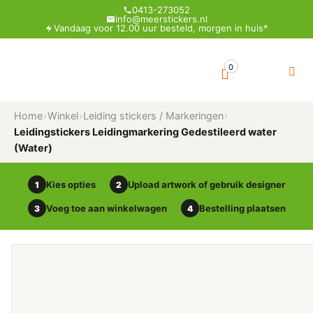
0413-273052
info@meerstickers.nl
Vandaag voor 12.00 uur besteld, morgen in huis*
0
Home
›
Winkel
›
Leiding stickers / Markeringen
›
Leidingstickers Leidingmarkering Gedestileerd water
(Water)
Kies opties
Upload artwork of gebruik designer
1
2
Voeg toe aan winkelwagen
Bestelling plaatsen
3
4