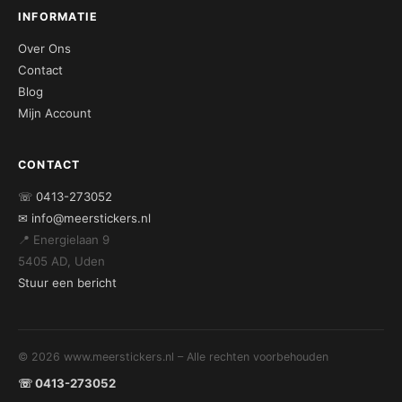
INFORMATIE
Over Ons
Contact
Blog
Mijn Account
CONTACT
☏ 0413-273052
✉ info@meerstickers.nl
📍 Energielaan 9
5405 AD, Uden
Stuur een bericht
© 2026 www.meerstickers.nl – Alle rechten voorbehouden
☏ 0413-273052