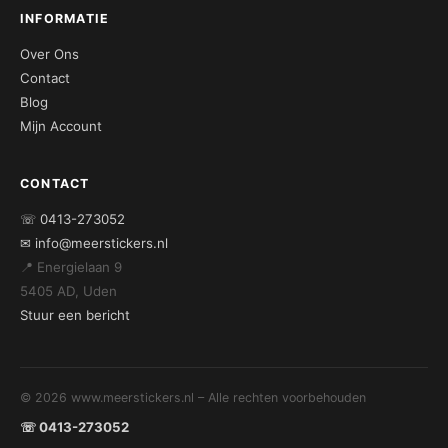
INFORMATIE
Over Ons
Contact
Blog
Mijn Account
CONTACT
☏ 0413-273052
✉ info@meerstickers.nl
📍 Energielaan 9
5405 AD, Uden
Stuur een bericht
© 2026 www.meerstickers.nl – Alle rechten voorbehouden
☏ 0413-273052