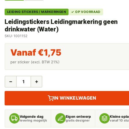
LEIDING STICKERS / MARKERINGEN
✓ OP VOORRAAD
Leidingstickers Leidingmarkering geen
drinkwater (Water)
SKU: 1001152
Vanaf
€
1,75
per sticker (excl. BTW 21%)
−
+
LEIDINGSTICKERS
LEIDINGMARKERING
GEEN
IN WINKELWAGEN
DRINKWATER
(WATER)
AANTAL
Volgende dag
Eigen ontwerp
Kleine opl
levering mogelijk
gratis designer
vanaf 10 st