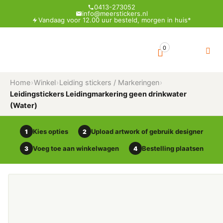
0413-273052
info@meerstickers.nl
Vandaag voor 12.00 uur besteld, morgen in huis*
0
Home
›
Winkel
›
Leiding stickers / Markeringen
›
Leidingstickers Leidingmarkering geen drinkwater
(Water)
Kies opties
Upload artwork of gebruik designer
1
2
Voeg toe aan winkelwagen
Bestelling plaatsen
3
4