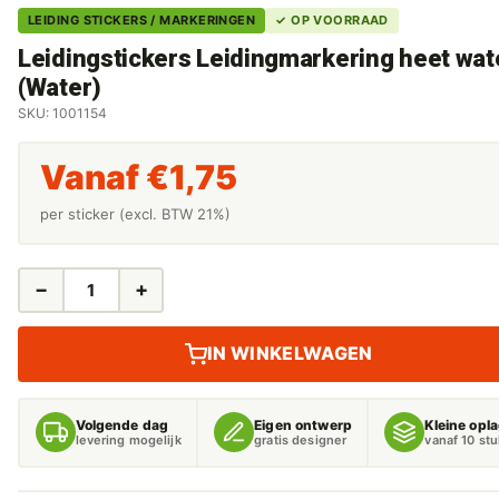
LEIDING STICKERS / MARKERINGEN
✓ OP VOORRAAD
Leidingstickers Leidingmarkering heet wat
(Water)
SKU: 1001154
Vanaf
€
1,75
per sticker (excl. BTW 21%)
−
+
LEIDINGSTICKERS
LEIDINGMARKERING
HEET
IN WINKELWAGEN
WATER
(WATER)
AANTAL
Volgende dag
Eigen ontwerp
Kleine opl
levering mogelijk
gratis designer
vanaf 10 st