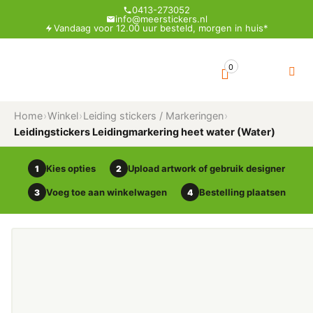
0413-273052
info@meerstickers.nl
Vandaag voor 12.00 uur besteld, morgen in huis*
0
Home
›
Winkel
›
Leiding stickers / Markeringen
›
Leidingstickers Leidingmarkering heet water (Water)
Kies opties
Upload artwork of gebruik designer
1
2
Voeg toe aan winkelwagen
Bestelling plaatsen
3
4