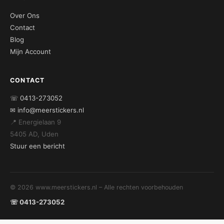
Over Ons
Contact
Blog
Mijn Account
CONTACT
☏ 0413-273052
✉ info@meerstickers.nl
📍 Energielaan 9
5405 AD, Uden
Stuur een bericht
© 2026 www.meerstickers.nl – Alle rechten voorbehouden
☏ 0413-273052