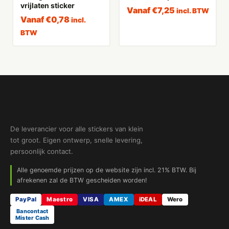
vrijlaten sticker
Vanaf
€
7,25
incl. BTW
Vanaf
€
0,78
incl.
BTW
De leverancier voor alle stickers van klein
tot groot. Eigen ontwerp, snelle levering,
persoonlijk contact.
Alle genoemde prijzen op de website zijn incl. 21% BTW. Bij
afrekenen zal de BTW gescheiden worden!
PayPal
Maestro
VISA
AMEX
iDEAL
Wero
Bancontact
Mister Cash