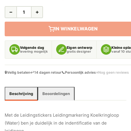
−
+
LEIDINGSTICKERS
LEIDINGMARKERING
KOELKRINGLOOP
IN WINKELWAGEN
(WATER)
AANTAL
Volgende dag
Eigen ontwerp
Kleine opl
levering mogelijk
gratis designer
vanaf 10 st
🔒
Veilig betalen
↩️
14 dagen retour
📞
Persoonlijk advies
⭐
Nog geen reviews
Beschrijving
Beoordelingen
Met de Leidingstickers Leidingmarkering Koelkringloop
(Water) ben je duidelijk in de indentificatie van de
leidingen.