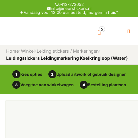
0413-273052
info@meerstickers.nl
Vandaag voor 12.00 uur besteld, morgen in huis*
0
Home
›
Winkel
›
Leiding stickers / Markeringen
›
Leidingstickers Leidingmarkering Koelkringloop (Water)
Kies opties
Upload artwork of gebruik designer
1
2
Voeg toe aan winkelwagen
Bestelling plaatsen
3
4