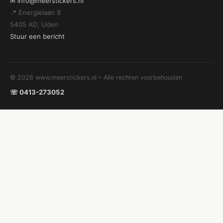
✉ info@meerstickers.nl
📍 Energielaan 9
5405 AD, Uden
Stuur een bericht
© 2026 www.meerstickers.nl – Alle rechten voorbehouden
☏ 0413-273052