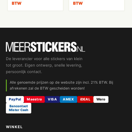
BTW
BTW
De leverancier voor alle stickers van klein
tot groot. Eigen ontwerp, snelle levering,
persoonlijk contact.
Alle genoemde prijzen op de website zijn incl. 21% BTW. Bij
afrekenen zal de BTW gescheiden worden!
PayPal
Maestro
VISA
AMEX
iDEAL
Wero
Bancontact
Mister Cash
WINKEL