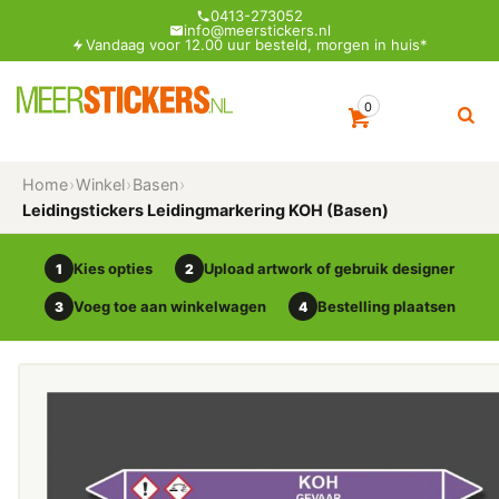
0413-273052
info@meerstickers.nl
Vandaag voor 12.00 uur besteld, morgen in huis*
0
Home
›
Winkel
›
Basen
›
Leidingstickers Leidingmarkering KOH (Basen)
Kies opties
Upload artwork of gebruik designer
1
2
Voeg toe aan winkelwagen
Bestelling plaatsen
3
4