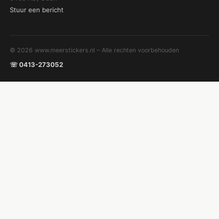
Stuur een bericht
© 2026 www.meerstickers.nl – Alle rechten voorbehouden
☏ 0413-273052