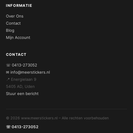
INFORMATIE
Over Ons
Contact
Blog
Mijn Account
CONTACT
☏ 0413-273052
✉ info@meerstickers.nl
📍 Energielaan 9
5405 AD, Uden
Stuur een bericht
© 2026 www.meerstickers.nl – Alle rechten voorbehouden
☏ 0413-273052