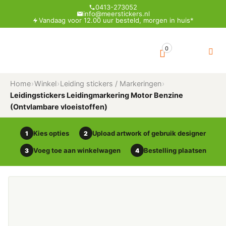
0413-273052
info@meerstickers.nl
Vandaag voor 12.00 uur besteld, morgen in huis*
0
Home
›
Winkel
›
Leiding stickers / Markeringen
›
Leidingstickers Leidingmarkering Motor Benzine
(Ontvlambare vloeistoffen)
Kies opties
Upload artwork of gebruik designer
1
2
Voeg toe aan winkelwagen
Bestelling plaatsen
3
4