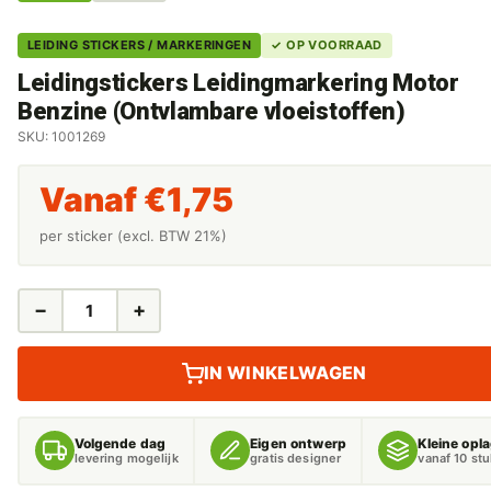
LEIDING STICKERS / MARKERINGEN
✓ OP VOORRAAD
Leidingstickers Leidingmarkering Motor
Benzine (Ontvlambare vloeistoffen)
SKU: 1001269
Vanaf
€
1,75
per sticker (excl. BTW 21%)
−
+
LEIDINGSTICKERS
LEIDINGMARKERING
MOTOR
IN WINKELWAGEN
BENZINE
(ONTVLAMBARE
VLOEISTOFFEN)
Volgende dag
Eigen ontwerp
Kleine opl
AANTAL
levering mogelijk
gratis designer
vanaf 10 st