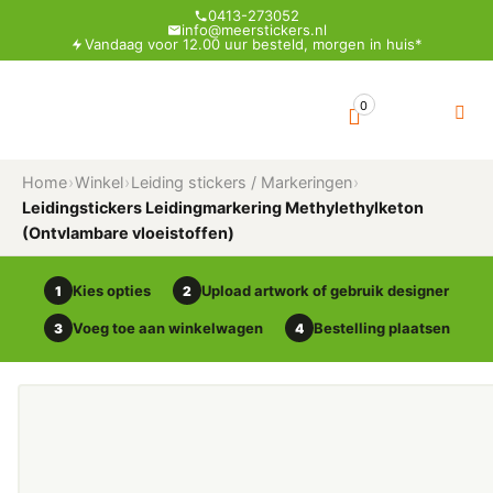
0413-273052
info@meerstickers.nl
Vandaag voor 12.00 uur besteld, morgen in huis*
0
Home
›
Winkel
›
Leiding stickers / Markeringen
›
Leidingstickers Leidingmarkering Methylethylketon
(Ontvlambare vloeistoffen)
Kies opties
Upload artwork of gebruik designer
1
2
Voeg toe aan winkelwagen
Bestelling plaatsen
3
4