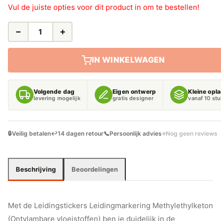
Vul de juiste opties voor dit product in om te bestellen!
−
+
LEIDINGSTICKERS
LEIDINGMARKERING
METHYLETHYLKETON
IN WINKELWAGEN
(ONTVLAMBARE
VLOEISTOFFEN)
AANTAL
Volgende dag
Eigen ontwerp
Kleine opl
levering mogelijk
gratis designer
vanaf 10 st
🔒
Veilig betalen
↩️
14 dagen retour
📞
Persoonlijk advies
⭐
Nog geen reviews
Beschrijving
Beoordelingen
Met de Leidingstickers Leidingmarkering Methylethylketon
(Ontvlambare vloeistoffen) ben je duidelijk in de