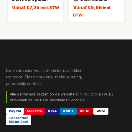
Vanaf
€
7,25
Vanaf
€
5,95
incl. BTW
incl.
BTW
De leverancier voor alle stickers van klein
tot groot. Eigen ontwerp, snelle levering,
persoonlijk contact.
Alle genoemde prijzen op de website zijn incl. 21% BTW. Bij
afrekenen zal de BTW gescheiden worden!
PayPal
Maestro
VISA
AMEX
iDEAL
Wero
Bancontact
Mister Cash