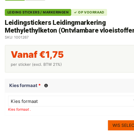
LEIDING STICKERS / MARKERINGEN
✓ OP VOORRAAD
Leidingstickers Leidingmarkering
Methylethylketon (Ontvlambare vloeistoffe
SKU: 1001267
Vanaf
€
1,75
per sticker (excl. BTW 21%)
Kies formaat
*
Kies formaat
Kies formaat .
WIS SELEC