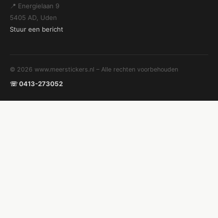
📍 Energielaan 9
5405 AD, Uden
Stuur een bericht
© 2026 www.meerstickers.nl – Alle rechten voorbehouden
☏ 0413-273052