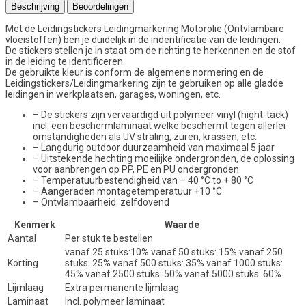
Beschrijving
Beoordelingen
Met de Leidingstickers Leidingmarkering Motorolie (Ontvlambare
vloeistoffen) ben je duidelijk in de indentificatie van de leidingen.
De stickers stellen je in staat om de richting te herkennen en de stof
in de leiding te identificeren.
De gebruikte kleur is conform de algemene normering en de
Leidingstickers/Leidingmarkering zijn te gebruiken op alle gladde
leidingen in werkplaatsen, garages, woningen, etc.
– De stickers zijn vervaardigd uit polymeer vinyl (hight-tack)
incl. een beschermlaminaat welke beschermt tegen allerlei
omstandigheden als UV straling, zuren, krassen, etc.
– Langdurig outdoor duurzaamheid van maximaal 5 jaar
– Uitstekende hechting moeilijke ondergronden, de oplossing
voor aanbrengen op PP, PE en PU ondergronden
– Temperatuurbestendigheid van – 40 °C to + 80 °C
– Aangeraden montagetemperatuur +10 °C
– Ontvlambaarheid: zelfdovend
Kenmerk
Waarde
Aantal
Per stuk te bestellen
vanaf 25 stuks:10% vanaf 50 stuks: 15% vanaf 250
Korting
stuks: 25% vanaf 500 stuks: 35% vanaf 1000 stuks:
45% vanaf 2500 stuks: 50% vanaf 5000 stuks: 60%
Lijmlaag
Extra permanente lijmlaag
Laminaat
Incl. polymeer laminaat