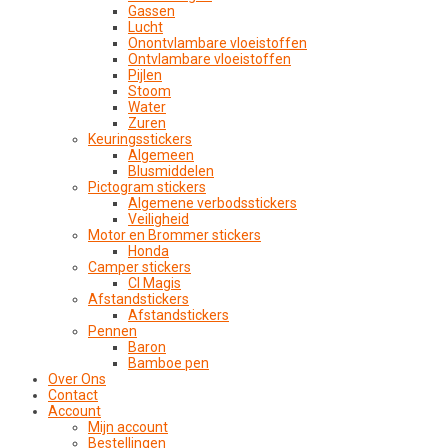
Gassen
Lucht
Onontvlambare vloeistoffen
Ontvlambare vloeistoffen
Pijlen
Stoom
Water
Zuren
Keuringsstickers
Algemeen
Blusmiddelen
Pictogram stickers
Algemene verbodsstickers
Veiligheid
Motor en Brommer stickers
Honda
Camper stickers
CI Magis
Afstandstickers
Afstandstickers
Pennen
Baron
Bamboe pen
Over Ons
Contact
Account
Mijn account
Bestellingen