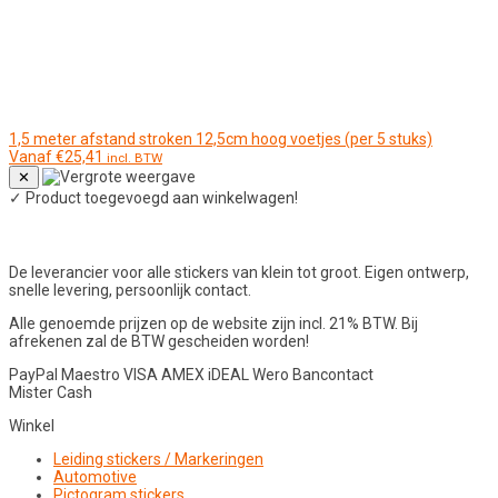
1,5 meter afstand stroken 12,5cm hoog voetjes (per 5 stuks)
Vanaf
€
25,41
incl. BTW
✕
✓
Product toegevoegd aan winkelwagen!
De leverancier voor alle stickers van klein tot groot. Eigen ontwerp,
snelle levering, persoonlijk contact.
Alle genoemde prijzen op de website zijn incl. 21% BTW. Bij
afrekenen zal de BTW gescheiden worden!
PayPal
Maestro
VISA
AMEX
iDEAL
Wero
Bancontact
Mister Cash
Winkel
Leiding stickers / Markeringen
Automotive
Pictogram stickers