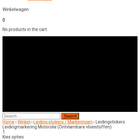
Winkelwagen
0
No products in the cart.
Search
for:
Home
›
Winkel
›
Leiding stickers / Markeringen
›
Leidingstickers
Leidingmarkering Motorolie (Ontvlambare vloeistoffen)
1
Kies opties