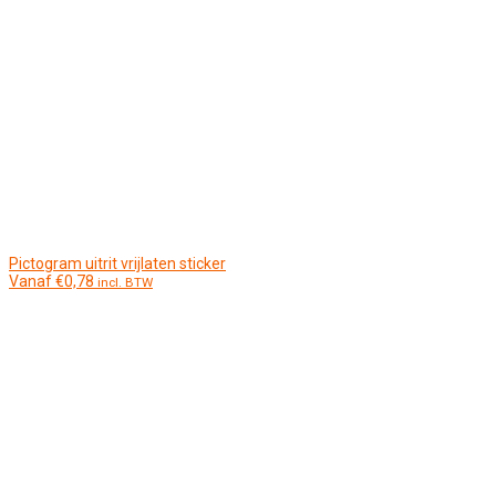
Pictogram uitrit vrijlaten sticker
Vanaf
€
0,78
incl. BTW