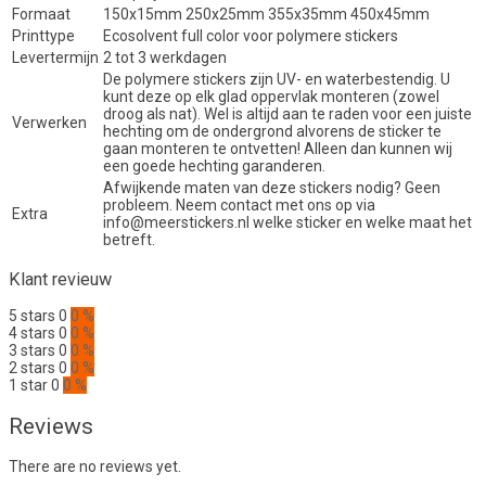
Formaat
150x15mm 250x25mm 355x35mm 450x45mm
Printtype
Ecosolvent full color voor polymere stickers
Levertermijn
2 tot 3 werkdagen
De polymere stickers zijn UV- en waterbestendig. U
kunt deze op elk glad oppervlak monteren (zowel
droog als nat). Wel is altijd aan te raden voor een juiste
Verwerken
hechting om de ondergrond alvorens de sticker te
gaan monteren te ontvetten! Alleen dan kunnen wij
een goede hechting garanderen.
Afwijkende maten van deze stickers nodig? Geen
probleem. Neem contact met ons op via
Extra
info@meerstickers.nl welke sticker en welke maat het
betreft.
Klant revieuw
5 stars
0
0 %
4 stars
0
0 %
3 stars
0
0 %
2 stars
0
0 %
1 star
0
0 %
Reviews
There are no reviews yet.