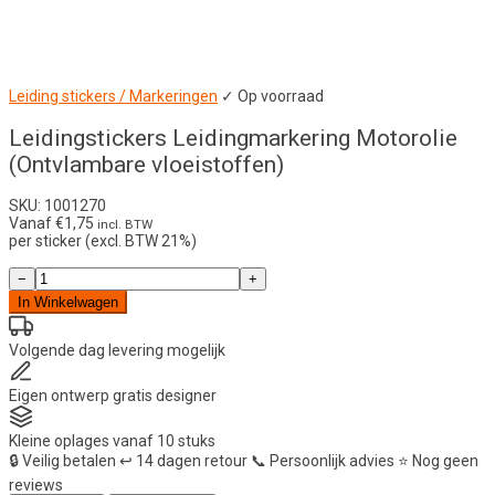
Leiding stickers / Markeringen
✓ Op voorraad
Leidingstickers Leidingmarkering Motorolie
(Ontvlambare vloeistoffen)
SKU: 1001270
Vanaf
€
1,75
incl. BTW
per sticker (excl. BTW 21%)
Leidingstickers
−
+
Leidingmarkering
In Winkelwagen
Motorolie
(Ontvlambare
vloeistoffen)
Volgende dag
levering mogelijk
aantal
Eigen ontwerp
gratis designer
Kleine oplages
vanaf 10 stuks
🔒
Veilig betalen
↩️
14 dagen retour
📞
Persoonlijk advies
⭐
Nog geen
reviews