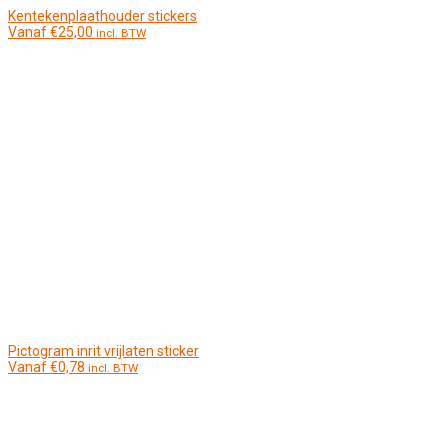
Kentekenplaathouder stickers
Vanaf
€
25,00
incl. BTW
Pictogram inrit vrijlaten sticker
Vanaf
€
0,78
incl. BTW