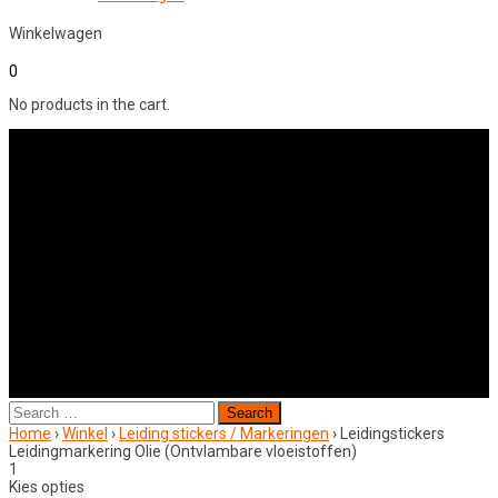
Winkelwagen
0
No products in the cart.
Search
for:
Home
›
Winkel
›
Leiding stickers / Markeringen
›
Leidingstickers
Leidingmarkering Olie (Ontvlambare vloeistoffen)
1
Kies opties