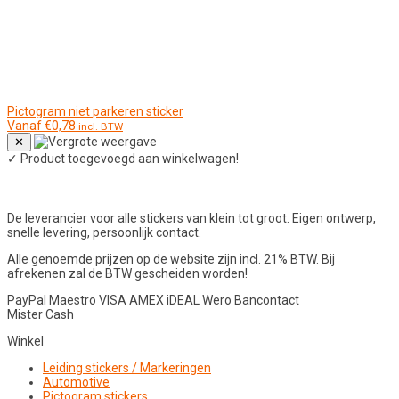
Pictogram niet parkeren sticker
Vanaf
€
0,78
incl. BTW
✕
✓
Product toegevoegd aan winkelwagen!
De leverancier voor alle stickers van klein tot groot. Eigen ontwerp,
snelle levering, persoonlijk contact.
Alle genoemde prijzen op de website zijn incl. 21% BTW. Bij
afrekenen zal de BTW gescheiden worden!
PayPal
Maestro
VISA
AMEX
iDEAL
Wero
Bancontact
Mister Cash
Winkel
Leiding stickers / Markeringen
Automotive
Pictogram stickers