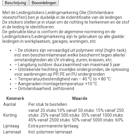
Beschrijving
Beoordelingen
Met de Leidingstickers Leidingmarkering Olie (Ontvlambare
vloeistoffen) ben je duidelijk in de indentificatie van de leidingen.
De stickers stellen je in staat om de richting te herkennen en de stof
in de leiding te identificeren.
De gebruikte kleur is conform de algemene normering en de
Leidingstickers/Leidingmarkering zijn te gebruiken op alle gladde
leidingen in werkplaatsen, garages, woningen, etc.
– De stickers zijn vervaardigd uit polymeer vinyl (hight-tack)
incl. een beschermlaminaat welke beschermt tegen allerlei
omstandigheden als UV straling, zuren, krassen, etc.
– Langdurig outdoor duurzaamheid van maximaal 5 jaar
– Uitstekende hechting moeilijke ondergronden, de oplossing
voor aanbrengen op PP, PE en PU ondergronden
– Temperatuurbestendigheid van – 40 °C to + 80 °C
– Aangeraden montagetemperatuur +10 °C
– Ontvlambaarheid: zelfdovend
Kenmerk
Waarde
Aantal
Per stuk te bestellen
vanaf 25 stuks:10% vanaf 50 stuks: 15% vanaf 250
Korting
stuks: 25% vanaf 500 stuks: 35% vanaf 1000 stuks:
45% vanaf 2500 stuks: 50% vanaf 5000 stuks: 60%
Lijmlaag
Extra permanente lijmlaag
Laminaat
Incl. polymeer laminaat