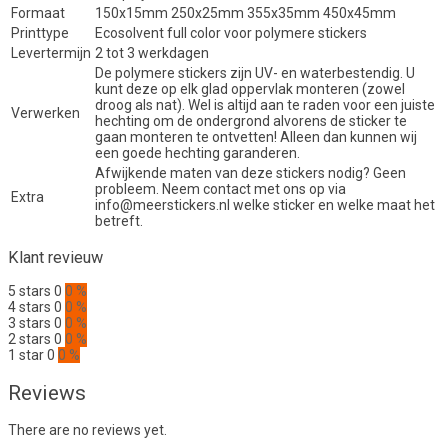
Formaat
150x15mm 250x25mm 355x35mm 450x45mm
Printtype
Ecosolvent full color voor polymere stickers
Levertermijn
2 tot 3 werkdagen
De polymere stickers zijn UV- en waterbestendig. U
kunt deze op elk glad oppervlak monteren (zowel
droog als nat). Wel is altijd aan te raden voor een juiste
Verwerken
hechting om de ondergrond alvorens de sticker te
gaan monteren te ontvetten! Alleen dan kunnen wij
een goede hechting garanderen.
Afwijkende maten van deze stickers nodig? Geen
probleem. Neem contact met ons op via
Extra
info@meerstickers.nl welke sticker en welke maat het
betreft.
Klant revieuw
5 stars
0
0 %
4 stars
0
0 %
3 stars
0
0 %
2 stars
0
0 %
1 star
0
0 %
Reviews
There are no reviews yet.