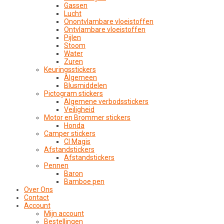
Gassen
Lucht
Onontvlambare vloeistoffen
Ontvlambare vloeistoffen
Pijlen
Stoom
Water
Zuren
Keuringsstickers
Algemeen
Blusmiddelen
Pictogram stickers
Algemene verbodsstickers
Veiligheid
Motor en Brommer stickers
Honda
Camper stickers
CI Magis
Afstandstickers
Afstandstickers
Pennen
Baron
Bamboe pen
Over Ons
Contact
Account
Mijn account
Bestellingen