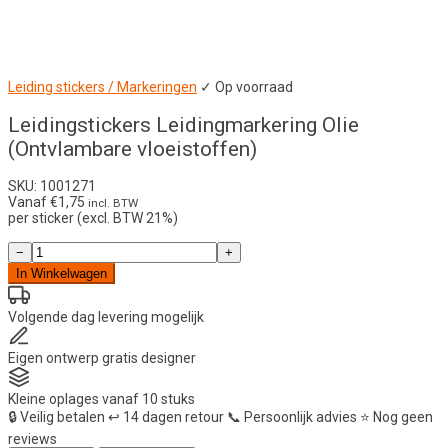
Leiding stickers / Markeringen
✓ Op voorraad
Leidingstickers Leidingmarkering Olie
(Ontvlambare vloeistoffen)
SKU: 1001271
Vanaf
€
1,75
incl. BTW
per sticker (excl. BTW 21%)
Leidingstickers
−
+
Leidingmarkering
In Winkelwagen
Olie
(Ontvlambare
vloeistoffen)
Volgende dag
levering mogelijk
aantal
Eigen ontwerp
gratis designer
Kleine oplages
vanaf 10 stuks
🔒
Veilig betalen
↩️
14 dagen retour
📞
Persoonlijk advies
⭐
Nog geen
reviews