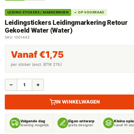
LEIDING STICKERS / MARKERINGEN
✓ OP VOORRAAD
Leidingstickers Leidingmarkering Retour
Gekoeld Water (Water)
SKU: 1001443
Vanaf
€
1,75
per sticker (excl. BTW 21%)
−
+
LEIDINGSTICKERS
LEIDINGMARKERING
RETOUR
IN WINKELWAGEN
GEKOELD
WATER
(WATER)
Volgende dag
Eigen ontwerp
Kleine opl
AANTAL
levering mogelijk
gratis designer
vanaf 10 st