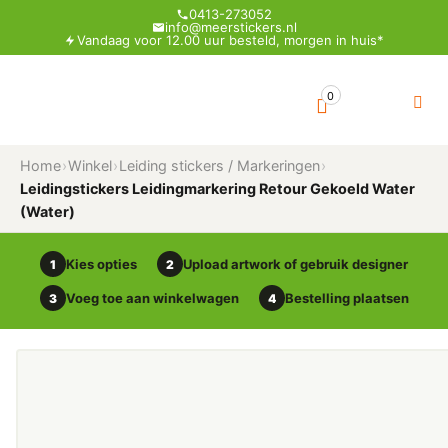
0413-273052
info@meerstickers.nl
Vandaag voor 12.00 uur besteld, morgen in huis*
0
Home
›
Winkel
›
Leiding stickers / Markeringen
›
Leidingstickers Leidingmarkering Retour Gekoeld Water
(Water)
Kies opties
Upload artwork of gebruik designer
1
2
Voeg toe aan winkelwagen
Bestelling plaatsen
3
4