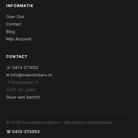
INFORMATIE
Over Ons
Contact
Blog
Mijn Account
CONTACT
☏ 0413-273052
✉ info@meerstickers.nl
📍 Energielaan 9
5405 AD, Uden
Stuur een bericht
© 2026 www.meerstickers.nl – Alle rechten voorbehouden
☏ 0413-273052