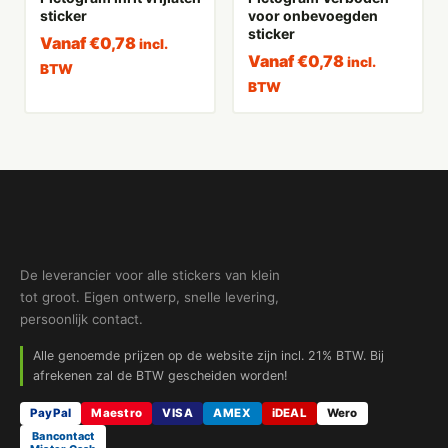
sticker
voor onbevoegden
sticker
Vanaf
€
0,78
incl.
Vanaf
€
0,78
incl.
BTW
BTW
De leverancier voor alle stickers van klein
tot groot. Eigen ontwerp, snelle levering,
persoonlijk contact.
Alle genoemde prijzen op de website zijn incl. 21% BTW. Bij
afrekenen zal de BTW gescheiden worden!
PayPal
Maestro
VISA
AMEX
iDEAL
Wero
Bancontact