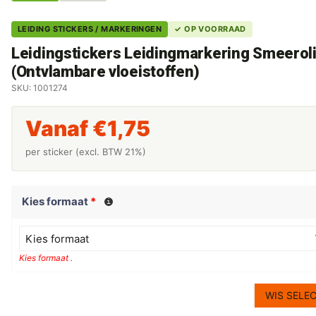
LEIDING STICKERS / MARKERINGEN
✓ OP VOORRAAD
Leidingstickers Leidingmarkering Smeerol
(Ontvlambare vloeistoffen)
SKU: 1001274
Vanaf
€
1,75
per sticker (excl. BTW 21%)
Kies formaat
*
Kies formaat
Kies formaat .
WIS SELEC