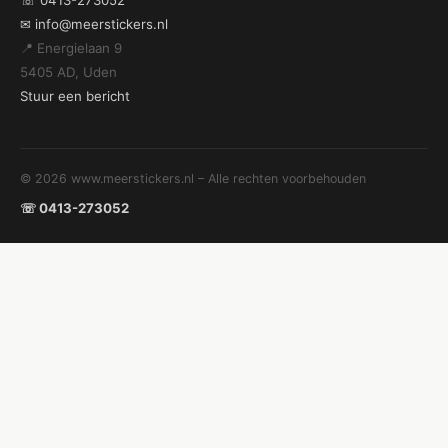
☏ 0413-273052
✉ info@meerstickers.nl
📍 Energielaan 9
5405 AD, Uden
Stuur een bericht
© 2026 www.meerstickers.nl – Alle rechten voorbehouden
☏ 0413-273052