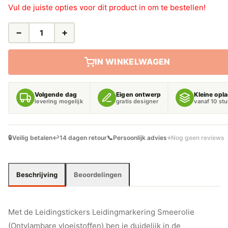
Vul de juiste opties voor dit product in om te bestellen!
−
+
LEIDINGSTICKERS
LEIDINGMARKERING
SMEEROLIE
IN WINKELWAGEN
(ONTVLAMBARE
VLOEISTOFFEN)
AANTAL
Volgende dag
Eigen ontwerp
Kleine opl
levering mogelijk
gratis designer
vanaf 10 st
🔒
Veilig betalen
↩️
14 dagen retour
📞
Persoonlijk advies
⭐
Nog geen reviews
Beschrijving
Beoordelingen
Met de Leidingstickers Leidingmarkering Smeerolie
(Ontvlambare vloeistoffen) ben je duidelijk in de