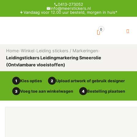
0413-273052
info@meerstickers.nl
Vandaag voor 12.00 uur besteld, morgen in huis*
0
Home
›
Winkel
›
Leiding stickers / Markeringen
›
Leidingstickers Leidingmarkering Smeerolie
(Ontvlambare vloeistoffen)
Kies opties
Upload artwork of gebruik designer
1
2
Voeg toe aan winkelwagen
Bestelling plaatsen
3
4