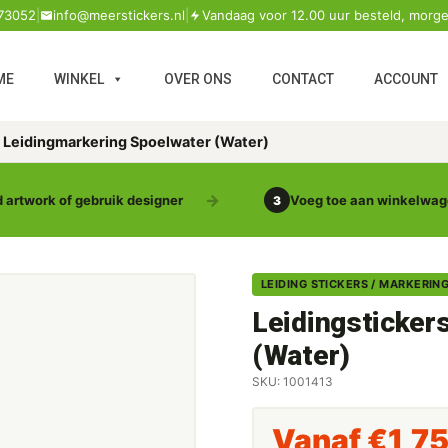
73052
|
info@meerstickers.nl
|
Vandaag voor 12.00 uur besteld, morge
ME
WINKEL
OVER ONS
CONTACT
ACCOUNT
s Leidingmarkering Spoelwater (Water)
 artwork of gebruik designer
Voeg toe aan winkelwa
3
LEIDING STICKERS / MARKERIN
Leidingsticker
(Water)
SKU: 1001413
Vanaf
€
1,7