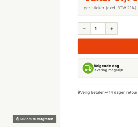
per sticker (excl. BTW 21%)
−
+
LEIDINGSTICKERS
LEIDINGMARKERING
SPOELWATER
(WATER)
AANTAL
Volgende dag
levering mogelijk
🔒
Veilig betalen
↩️
14 dagen retour
Klik om te vergroten