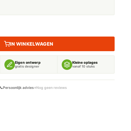
IN WINKELWAGEN
Eigen ontwerp
Kleine oplages
gratis designer
vanaf 10 stuks
📞
Persoonlijk advies
⭐
Nog geen reviews