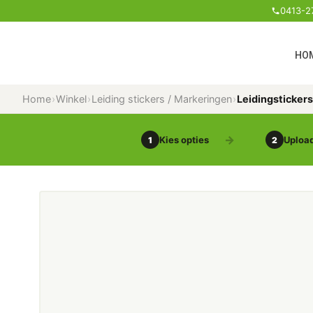
0413-2
HO
Home
›
Winkel
›
Leiding stickers / Markeringen
›
Leidingsticker
Kies opties
Upload
1
2