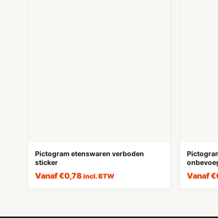
Pictogram etenswaren verboden
Pictogra
sticker
onbevoeg
Vanaf
€
0,78
Vanaf
€
incl. BTW