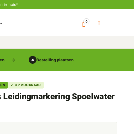
n in huis*
0
gen
Bestelling plaatsen
4
GEN
✓ OP VOORRAAD
s Leidingmarkering Spoelwater
5