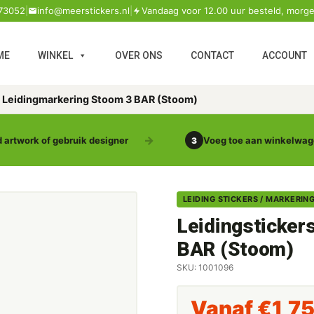
73052
|
info@meerstickers.nl
|
Vandaag voor 12.00 uur besteld, morge
ME
WINKEL
OVER ONS
CONTACT
ACCOUNT
s Leidingmarkering Stoom 3 BAR (Stoom)
 artwork of gebruik designer
Voeg toe aan winkelwa
3
LEIDING STICKERS / MARKERIN
Leidingsticker
BAR (Stoom)
SKU: 1001096
Vanaf
€
1,7