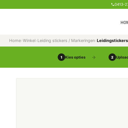
0413-2
HO
Home
›
Winkel
›
Leiding stickers / Markeringen
›
Leidingsticker
Kies opties
Upload
1
2