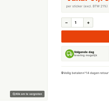
per sticker (excl. BTW 21%)
−
+
LEIDINGSTICKERS
LEIDINGMARKERING
STOOM
3
BAR
(STOOM)
Volgende dag
AANTAL
levering mogelijk
🔒
Veilig betalen
↩️
14 dagen retour
Klik om te vergroten