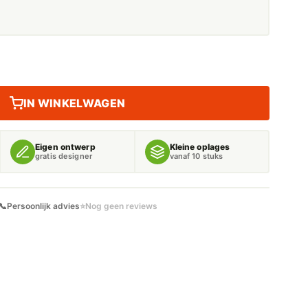
IN WINKELWAGEN
Eigen ontwerp
Kleine oplages
gratis designer
vanaf 10 stuks
📞
Persoonlijk advies
⭐
Nog geen reviews