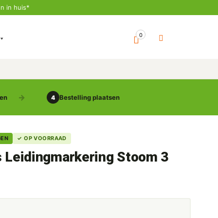
n in huis*
0
gen
Bestelling plaatsen
4
GEN
✓ OP VOORRAAD
s Leidingmarkering Stoom 3
5