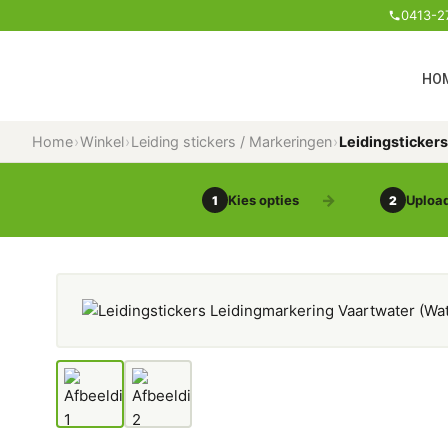
0413-2
HO
Home
›
Winkel
›
Leiding stickers / Markeringen
›
Leidingsticker
Kies opties
Upload
1
2