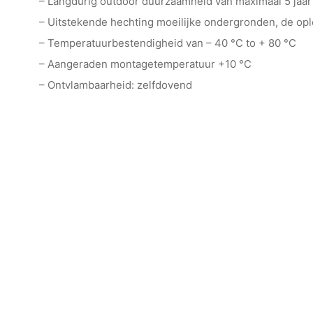
– Langdurig outdoor duurzaamheid van maximaal 5 jaar
– Uitstekende hechting moeilijke ondergronden, de o
– Temperatuurbestendigheid van – 40 °C to + 80 °C
– Aangeraden montagetemperatuur +10 °C
– Ontvlambaarheid: zelfdovend