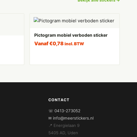
Pictogram mobiel verboden sticker
Vanaf
€
0,78
incl. BTW
CONTACT
☏ 0413-273052
✉ info@meerstickers.nl
📍 Energielaan 9
5405 AD, Uden