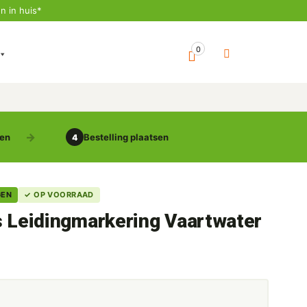
n in huis*
0
gen
Bestelling plaatsen
4
GEN
✓ OP VOORRAAD
s Leidingmarkering Vaartwater
5