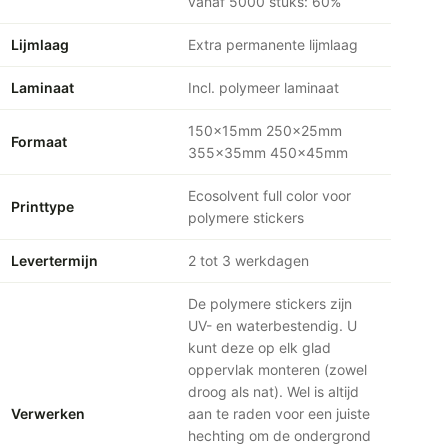
vanaf 5000 stuks: 60%
Lijmlaag
Extra permanente lijmlaag
Laminaat
Incl. polymeer laminaat
150x15mm 250x25mm
Formaat
355x35mm 450x45mm
Ecosolvent full color voor
Printtype
polymere stickers
Levertermijn
2 tot 3 werkdagen
De polymere stickers zijn
UV- en waterbestendig. U
kunt deze op elk glad
oppervlak monteren (zowel
droog als nat). Wel is altijd
Verwerken
aan te raden voor een juiste
hechting om de ondergrond