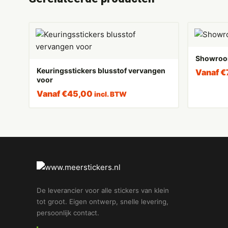
Showroo
Keuringsstickers blusstof vervangen
Vanaf
€
voor
Vanaf
€
45,00
incl. BTW
De leverancier voor alle stickers van klein
tot groot. Eigen ontwerp, snelle levering,
persoonlijk contact.