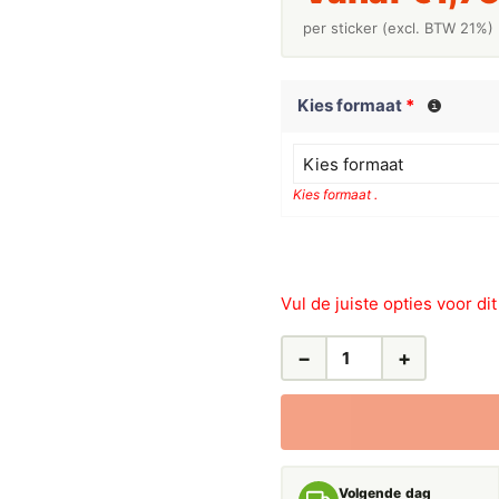
per sticker (excl. BTW 21%)
Kies formaat
*
Kies formaat
Kies formaat .
Vul de juiste opties voor di
−
+
LEIDINGSTICKERS
LEIDINGMARKERING
VAARTWATER
(WATER)
AANTAL
Volgende dag