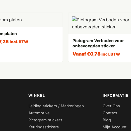
m platen
Pictogram Verboden voor
7,25
incl. BTW
onbevoegden sticker
Vanaf
€
0,78
incl. BTW
WINKEL
INFORMATIE
Leiding stickers / Markeringen
Over Ons
Automotive
Contact
Pictogram stickers
Blog
Keuringsstickers
Mijn Account