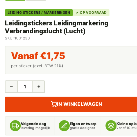
LEIDING STICKERS / MARKERINGEN
✓ OP VOORRAAD
Leidingstickers Leidingmarkering
Verbrandingslucht (Lucht)
SKU: 1001233
Vanaf
€
1,75
per sticker (excl. BTW 21%)
−
+
LEIDINGSTICKERS
LEIDINGMARKERING
VERBRANDINGSLUCHT
IN WINKELWAGEN
(LUCHT)
AANTAL
Volgende dag
Eigen ontwerp
Kleine opl
levering mogelijk
gratis designer
vanaf 10 st