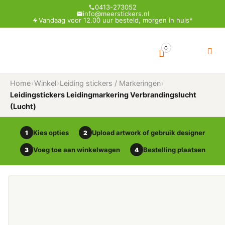
0413-273052
info@meerstickers.nl
Vandaag voor 12.00 uur besteld, morgen in huis*
0
Home
›
Winkel
›
Leiding stickers / Markeringen
›
Leidingstickers Leidingmarkering Verbrandingslucht
(Lucht)
Kies opties
Upload artwork of gebruik designer
1
2
Voeg toe aan winkelwagen
Bestelling plaatsen
3
4