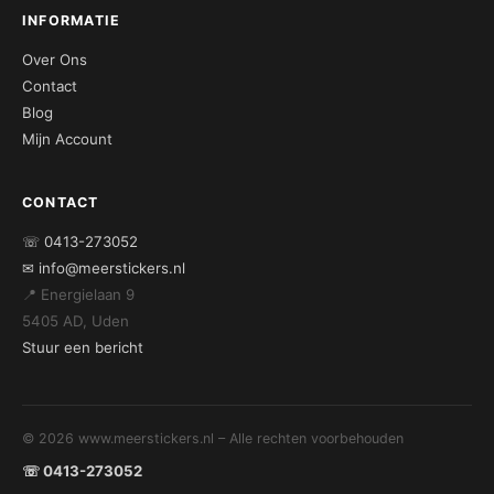
INFORMATIE
Over Ons
Contact
Blog
Mijn Account
CONTACT
☏ 0413-273052
✉ info@meerstickers.nl
📍 Energielaan 9
5405 AD, Uden
Stuur een bericht
© 2026 www.meerstickers.nl – Alle rechten voorbehouden
☏ 0413-273052