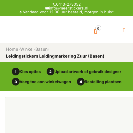
0413-273052
info@meerstickers.nl
Vandaag voor 12.00 uur besteld, morgen in huis*
0
Home
›
Winkel
›
Basen
›
Leidingstickers Leidingmarkering Zuur (Basen)
Kies opties
Upload artwork of gebruik designer
1
2
Voeg toe aan winkelwagen
Bestelling plaatsen
3
4