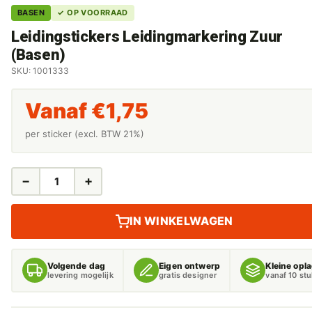
BASEN
✓ OP VOORRAAD
Leidingstickers Leidingmarkering Zuur
(Basen)
SKU: 1001333
Vanaf
€
1,75
per sticker (excl. BTW 21%)
−
+
LEIDINGSTICKERS
LEIDINGMARKERING
ZUUR
IN WINKELWAGEN
(BASEN)
AANTAL
Volgende dag
Eigen ontwerp
Kleine opl
levering mogelijk
gratis designer
vanaf 10 st