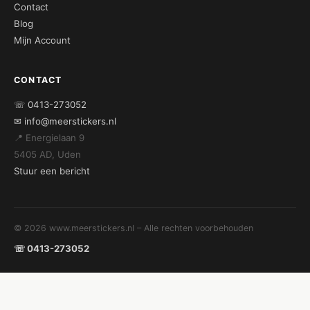
Contact
Blog
Mijn Account
CONTACT
☏ 0413-273052
✉ info@meerstickers.nl
📍 Energielaan 9
5405 AD, Uden
Stuur een bericht
© 2026 www.meerstickers.nl – Alle rechten voorbehouden
☏ 0413-273052