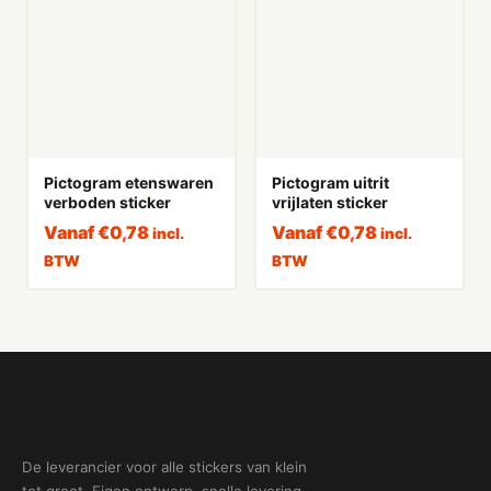
Pictogram etenswaren
Pictogram uitrit
verboden sticker
vrijlaten sticker
Vanaf
€
0,78
Vanaf
€
0,78
incl.
incl.
BTW
BTW
De leverancier voor alle stickers van klein