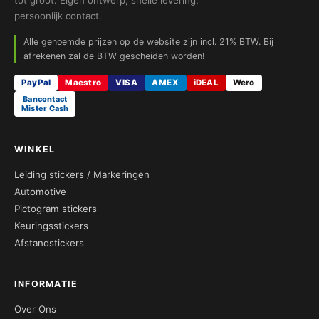
tot groot. Eigen ontwerp, snelle levering,
persoonlijk contact.
Alle genoemde prijzen op de website zijn incl. 21% BTW. Bij
afrekenen zal de BTW gescheiden worden!
PayPal
Maestro
VISA
AMEX
iDEAL
Wero
Bancontact
Mister Cash
WINKEL
Leiding stickers / Markeringen
Automotive
Pictogram stickers
Keuringsstickers
Afstandstickers
INFORMATIE
Over Ons