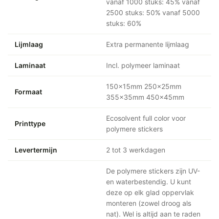
vanaf 1000 stuks: 45% vanaf
2500 stuks: 50% vanaf 5000
stuks: 60%
Lijmlaag
Extra permanente lijmlaag
Laminaat
Incl. polymeer laminaat
150x15mm 250x25mm
Formaat
355x35mm 450x45mm
Ecosolvent full color voor
Printtype
polymere stickers
Levertermijn
2 tot 3 werkdagen
De polymere stickers zijn UV-
en waterbestendig. U kunt
deze op elk glad oppervlak
monteren (zowel droog als
nat). Wel is altijd aan te raden