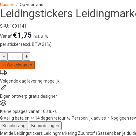
Gassen
✓ Op voorraad
Leidingstickers Leidingmark
SKU: 1001141
€
1,75
Vanaf
incl. BTW
per sticker (excl. BTW 21%)
Leidingstickers
−
+
Leidingmarkering
In Winkelwagen
Zuurstof
(Gassen)
Volgende dag
levering mogelijk
aantal
Eigen ontwerp
gratis designer
Kleine oplages
vanaf 10 stuks
🔒
Veilig betalen
↩️
14 dagen retour
📞
Persoonlijk advies
⭐
Nog geen re
Beschrijving
Beoordelingen
Met de Leidingstickers Leidingmarkering Zuurstof (Gassen) ben je duideli