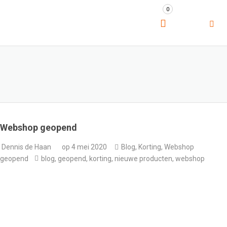
0
Webshop geopend
Dennis de Haan
op
4 mei 2020
Blog
,
Korting
,
Webshop
geopend
blog
,
geopend
,
korting
,
nieuwe producten
,
webshop