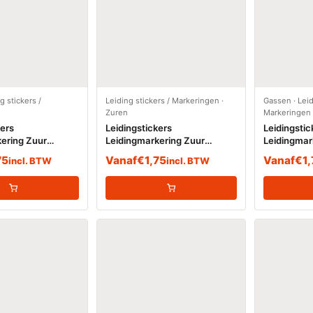
g stickers /
Leiding stickers / Markeringen
·
Gassen
·
Leid
Zuren
Markeringen
kers
Leidingstickers
Leidingstic
ering Zuur
Leidingmarkering Zuur
Leidingmar
(Zuren)
(Gassen)
75
Vanaf
€
1,75
Vanaf
€
1
incl. BTW
incl. BTW