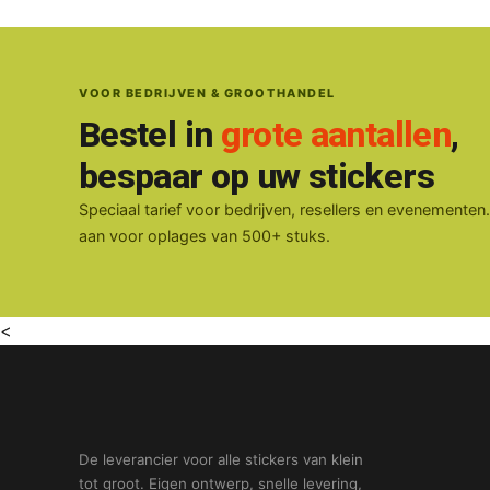
VOOR BEDRIJVEN & GROOTHANDEL
Bestel in
grote aantallen
,
bespaar op uw stickers
Speciaal tarief voor bedrijven, resellers en evenementen
aan voor oplages van 500+ stuks.
<
De leverancier voor alle stickers van klein
tot groot. Eigen ontwerp, snelle levering,