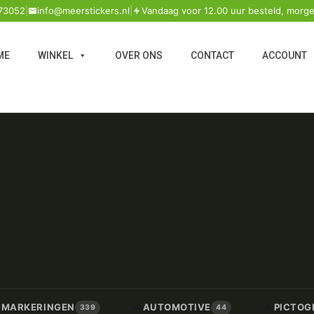
73052
|
info@meerstickers.nl
|
Vandaag voor 12.00 uur besteld, morge
ME
WINKEL
OVER ONS
CONTACT
ACCOUNT
🚗
⚠️
/ MARKERINGEN
AUTOMOTIVE
PICTOG
339
44