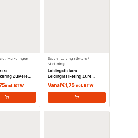
ers / Markeringen
·
Basen
·
Leiding stickers /
Markeringen
kers
Leidingstickers
kering Zuivere
Leidingmarkering Zure
oom)
oplossing (Basen)
,75
Vanaf
€
1,75
incl. BTW
incl. BTW