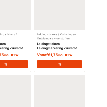
ing stickers /
Leiding stickers / Markeringen
·
Ontvlambare vloeistoffen
kers
Leidingstickers
kering Zuurstof
Leidingmarkering Zuurstof
(Ontvlambare vloeistoffen)
,75
Vanaf
€
1,75
incl. BTW
incl. BTW