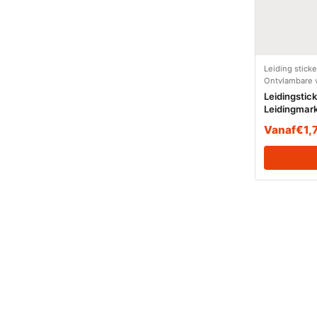
Leiding stick
Ontvlambare v
Leidingstic
Leidingmar
(Ontvlambar
Vanaf
€
1,