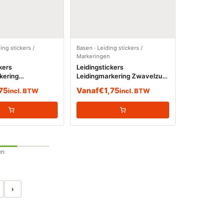
ing stickers /
Basen
·
Leiding stickers /
Markeringen
kers
Leidingstickers
kering
Leidingmarkering Zwavelzuur
rstof (Gassen)
(Basen)
,75
Vanaf
€
1,75
incl. BTW
incl. BTW
en
›