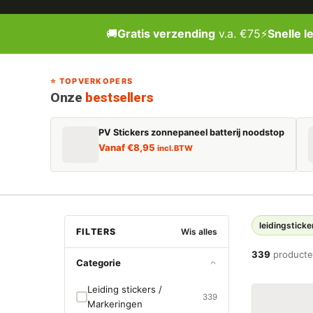
🚚
Gratis verzending
v.a. €75
⚡
Snelle l
⭐ TOPVERKOPERS
Onze
bestsellers
PV Stickers zonnepaneel batterij noodstop
Vanaf
€
8,95
incl. BTW
leidingsticke
FILTERS
Wis alles
339
producte
Categorie
Leiding stickers /
339
Markeringen