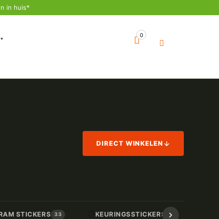
n in huis*
0
DIRECT WINKELEN
📋
📏
RAM STICKERS
KEURINGSSTICKERS
AF
33
17