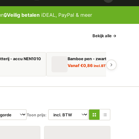
en
🔒
Veilig betalen
iDEAL, PayPal & meer
Bekijk alle →
tterij - accu NEN1010
Bamboe pen - zwart schrijvend
Vanaf
€
0,86
incl. BTW
Toon prijs: