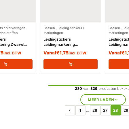
ers / Markeringen
·
Gassen
·
Leiding stickers /
Gassen
·
Leid
loeistoffen
Markeringen
Markeringen
kers
Leidingstickers
Leidingstic
kering Zwavel
Leidingmarkering
Leidingmar
e vloeistoffen)
Zwaveldioxide (Gassen)
Zwavelwate
75
Vanaf
€
1,75
Vanaf
€
1
incl. BTW
incl. BTW
280
van
339
producten bekek
MEER LADEN
‹
1
26
27
28
29
…