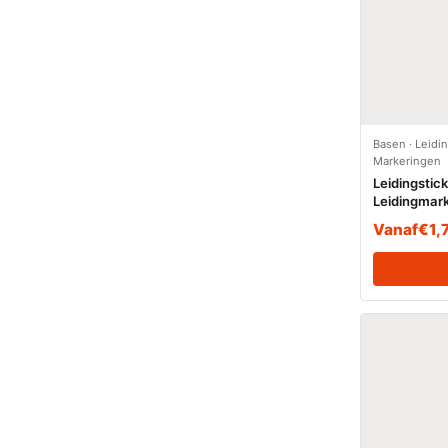
Basen
·
Leidin
Markeringen
Leidingstic
Leidingmark
(Basen)
Vanaf
€
1,