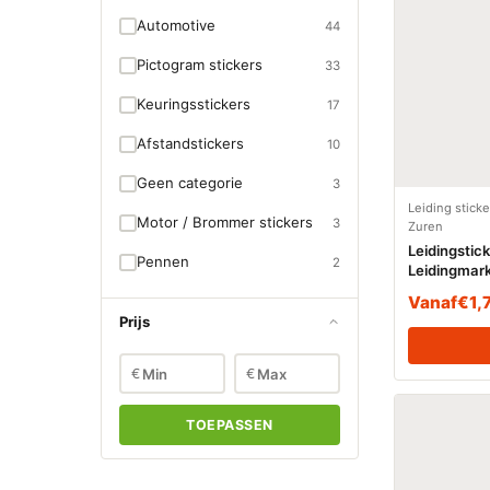
Automotive
44
Pictogram stickers
33
Keuringsstickers
17
Afstandstickers
10
Geen categorie
3
Leiding stick
Motor / Brommer stickers
3
Zuren
Leidingstic
Pennen
2
Leidingmark
(Zuren)
Vanaf
€
1,
Prijs
€
€
TOEPASSEN