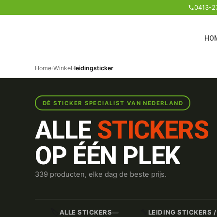
0413-2
HO
Home
›
Winkel
›
leidingsticker
DÉ STICKER SPECIALIST VAN NEDERLAND
ALLE
STICKERS
OP ÉÉN PLEK
339 producten, elke dag de beste prijs.
🏷️
🔧
ALLE STICKERS
LEIDING STICKERS 