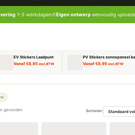
evering
1–3 werkdagen
🎨
Eigen ontwerp
eenvoudig upload
EV Stickers Laadpunt
PV Stickers zonnepaneel ba
Vanaf
€
8,95
Vanaf
€
8,95
incl. BTW
incl. BTW
r
n gevonden
Sorteren: