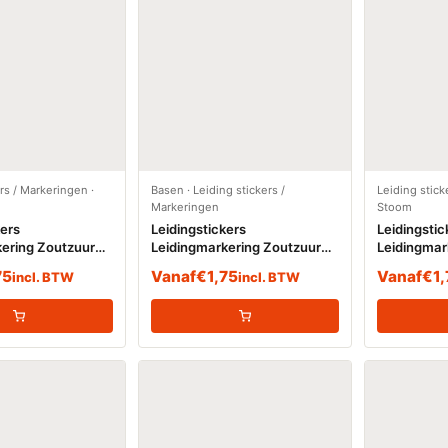
ers / Markeringen
·
Basen
·
Leiding stickers /
Leiding stick
Markeringen
Stoom
kers
Leidingstickers
Leidingstic
ering Zoutzuur
Leidingmarkering Zoutzuur
Leidingmar
36% (Basen)
Stoom (St
75
Vanaf
€
1,75
Vanaf
€
1
incl. BTW
incl. BTW