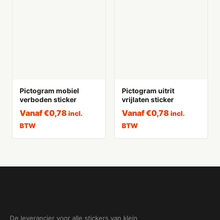
Pictogram mobiel
Pictogram uitrit
verboden sticker
vrijlaten sticker
Vanaf
€
0,78
Vanaf
€
0,78
incl.
incl.
BTW
BTW
De leverancier voor alle stickers van klein