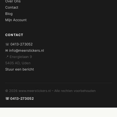
Over Ons
Contact
Blog
Mijn Account
CONTACT
☏ 0413-273052
✉ info@meerstickers.nl
📍 Energielaan 9
5405 AD, Uden
Stuur een bericht
© 2026 www.meerstickers.nl – Alle rechten voorbehouden
☏ 0413-273052