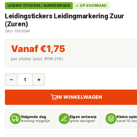
LEIDING STICKERS / MARKERINGEN
✓ OP VOORRAAD
Leidingstickers Leidingmarkering Zuur
(Zuren)
SKU: 1001094
Vanaf
€
1,75
per sticker (excl. BTW 21%)
−
+
LEIDINGSTICKERS
LEIDINGMARKERING
ZUUR
IN WINKELWAGEN
(ZUREN)
AANTAL
Volgende dag
Eigen ontwerp
Kleine opl
levering mogelijk
gratis designer
vanaf 10 st