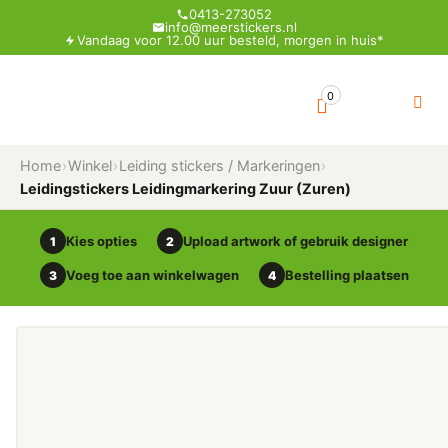
0413-273052
info@meerstickers.nl
Vandaag voor 12.00 uur besteld, morgen in huis*
0
Home
›
Winkel
›
Leiding stickers / Markeringen
›
Leidingstickers Leidingmarkering Zuur (Zuren)
Kies opties
Upload artwork of gebruik designer
1
2
Voeg toe aan winkelwagen
Bestelling plaatsen
3
4