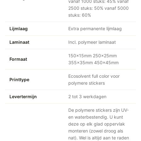
vanaf 1000 stuks: 45% vanaf
2500 stuks: 50% vanaf 5000
stuks: 60%
Lijmlaag
Extra permanente lijmlaag
Laminaat
Incl. polymeer laminaat
150x15mm 250x25mm
Formaat
355x35mm 450x45mm
Ecosolvent full color voor
Printtype
polymere stickers
Levertermijn
2 tot 3 werkdagen
De polymere stickers zijn UV-
en waterbestendig. U kunt
deze op elk glad oppervlak
monteren (zowel droog als
nat). Wel is altijd aan te raden