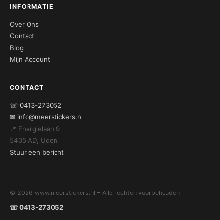
INFORMATIE
Over Ons
Contact
Blog
Mijn Account
CONTACT
☏ 0413-273052
✉ info@meerstickers.nl
📍 Energielaan 9
5405 AD, Uden
Stuur een bericht
© 2026 www.meerstickers.nl – Alle rechten voorbehouden
☏ 0413-273052