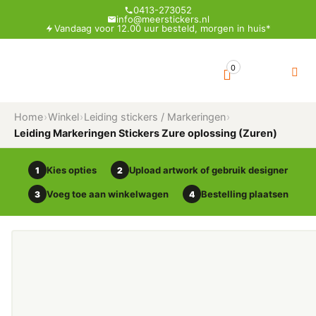
0413-273052
info@meerstickers.nl
Vandaag voor 12.00 uur besteld, morgen in huis*
0
Home
›
Winkel
›
Leiding stickers / Markeringen
›
Leiding Markeringen Stickers Zure oplossing (Zuren)
Kies opties
Upload artwork of gebruik designer
1
2
Voeg toe aan winkelwagen
Bestelling plaatsen
3
4