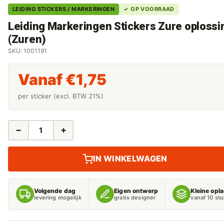
LEIDING STICKERS / MARKERINGEN
✓ OP VOORRAAD
Leiding Markeringen Stickers Zure oplossi
(Zuren)
SKU: 1001191
Vanaf
€
1,75
per sticker (excl. BTW 21%)
−
+
LEIDING
MARKERINGEN
STICKERS
IN WINKELWAGEN
ZURE
OPLOSSING
(ZUREN)
Volgende dag
Eigen ontwerp
Kleine opl
AANTAL
levering mogelijk
gratis designer
vanaf 10 st