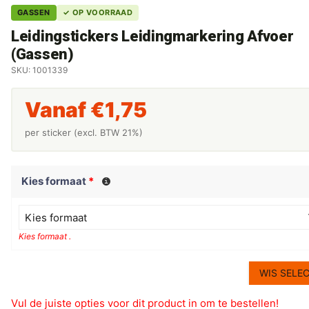
GASSEN
✓ OP VOORRAAD
Leidingstickers Leidingmarkering Afvoer
(Gassen)
SKU: 1001339
Vanaf
€
1,75
per sticker (excl. BTW 21%)
Kies formaat
*
Kies formaat
Kies formaat .
WIS SELEC
Vul de juiste opties voor dit product in om te bestellen!