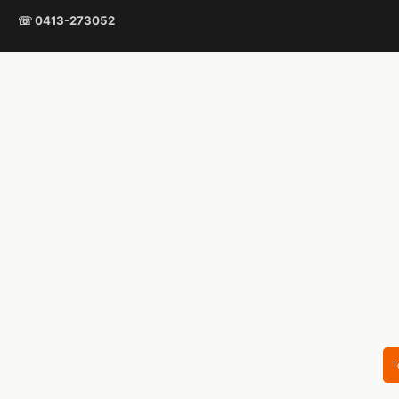
☏ 0413-273052
T