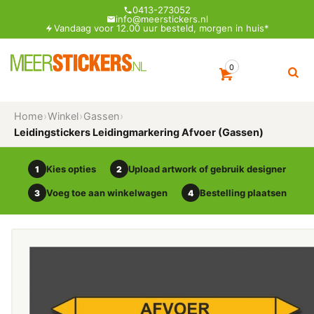
0413-273052
info@meerstickers.nl
Vandaag voor 12.00 uur besteld, morgen in huis*
0
Home
›
Winkel
›
Gassen
›
Leidingstickers Leidingmarkering Afvoer (Gassen)
Kies opties
Upload artwork of gebruik designer
1
2
Voeg toe aan winkelwagen
Bestelling plaatsen
3
4