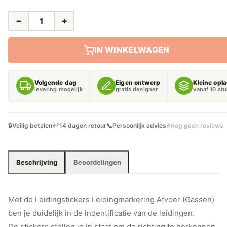
−
+
LEIDINGSTICKERS
LEIDINGMARKERING
AFVOER
IN WINKELWAGEN
(GASSEN)
AANTAL
Volgende dag
Eigen ontwerp
Kleine opl
levering mogelijk
gratis designer
vanaf 10 st
🔒
Veilig betalen
↩️
14 dagen retour
📞
Persoonlijk advies
⭐
Nog geen reviews
Beschrijving
Beoordelingen
Met de Leidingstickers Leidingmarkering Afvoer (Gassen)
ben je duidelijk in de indentificatie van de leidingen.
De stickers stellen je in staat om de richting te herkennen