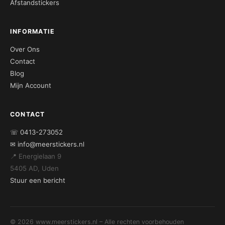
Afstandstickers
INFORMATIE
Over Ons
Contact
Blog
Mijn Account
CONTACT
☏ 0413-273052
✉ info@meerstickers.nl
📍 Energielaan 9
5405 AD, Uden
Stuur een bericht
© 2026 www.meerstickers.nl – Alle rechten voorbehouden