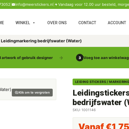
73052
|
info@meerstickers.nl
|
Vandaag voor 12.00 uur besteld, morge
ME
WINKEL
OVER ONS
CONTACT
ACCOUNT
s Leidingmarkering bedrijfswater (Water)
 artwork of gebruik designer
Voeg toe aan winkelwa
3
LEIDING STICKERS / MARKERIN
Leidingsticker
Klik om te vergroten
bedrijfswater 
SKU: 1001146
Vanaf
€
1,7