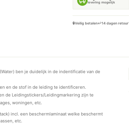
levering mogelijk
🔒
Veilig betalen
↩️
14 dagen retour
ater) ben je duidelijk in de indentificatie van de
en en de stof in de leiding te identificeren.
n de Leidingstickers/Leidingmarkering zijn te
rages, woningen, etc.
ht-tack) incl. een beschermlaminaat welke beschermt
assen, etc.