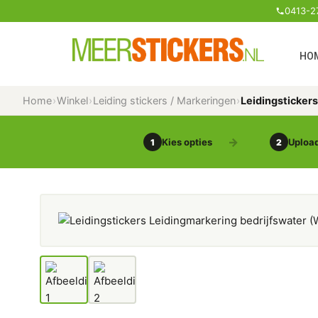
0413-2
HO
Home
›
Winkel
›
Leiding stickers / Markeringen
›
Leidingsticker
Kies opties
Upload
1
2