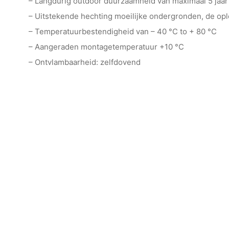
– Langdurig outdoor duurzaamheid van maximaal 5 jaar
– Uitstekende hechting moeilijke ondergronden, de o
– Temperatuurbestendigheid van – 40 °C to + 80 °C
– Aangeraden montagetemperatuur +10 °C
– Ontvlambaarheid: zelfdovend