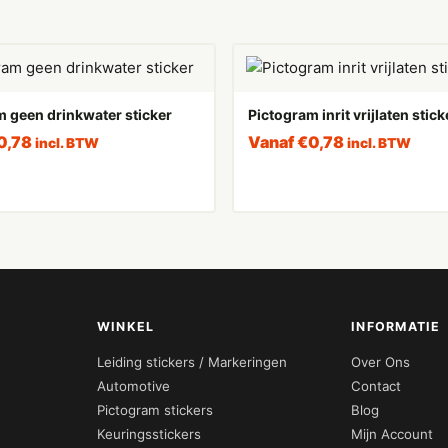
 geen drinkwater sticker
Pictogram inrit vrijlaten stick
0,78
Vanaf
€
0,78
incl. BTW
incl. BTW
WINKEL
INFORMATIE
Leiding stickers / Markeringen
Over Ons
Automotive
Contact
Pictogram stickers
Blog
Keuringsstickers
Mijn Account