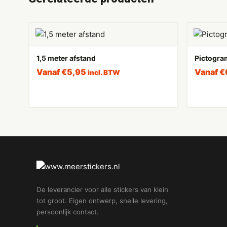
1,5 meter afstand
Pictogram
Vanaf
€
5,95
Vanaf
€
incl. BTW
De leverancier voor alle stickers van klein
tot groot. Eigen ontwerp, snelle levering,
persoonlijk contact.