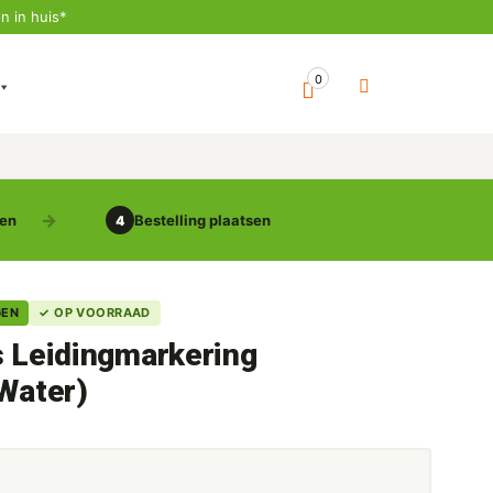
n in huis*
0
gen
Bestelling plaatsen
4
GEN
✓ OP VOORRAAD
s Leidingmarkering
(Water)
5