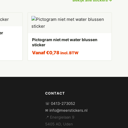
er
Pictogram niet met water blussen
sticker
Vanaf
€
0,78
incl. BTW
CONTACT
☏ 0413-273052
✉ info@meerstickers.nl
📍 Energielaan 9
5405 AD, Uden