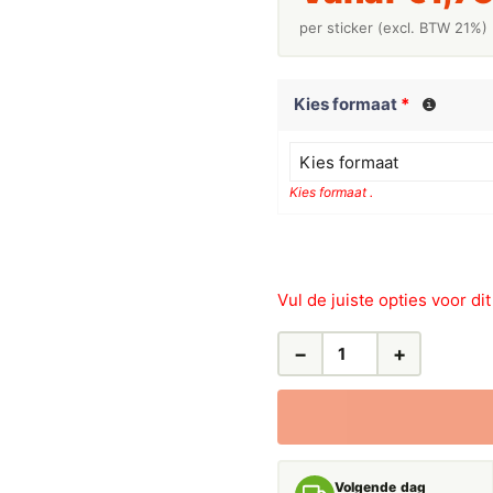
per sticker (excl. BTW 21%)
Kies formaat
*
Kies formaat
Kies formaat .
Vul de juiste opties voor di
−
+
LEIDINGSTICKERS
LEIDINGMARKERING
BEDRIJFSWATER
(WATER)
AANTAL
Volgende dag