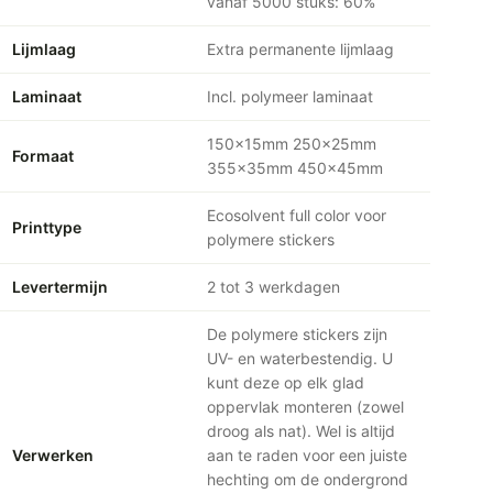
vanaf 5000 stuks: 60%
Lijmlaag
Extra permanente lijmlaag
Laminaat
Incl. polymeer laminaat
150x15mm 250x25mm
Formaat
355x35mm 450x45mm
Ecosolvent full color voor
Printtype
polymere stickers
Levertermijn
2 tot 3 werkdagen
De polymere stickers zijn
UV- en waterbestendig. U
kunt deze op elk glad
oppervlak monteren (zowel
droog als nat). Wel is altijd
Verwerken
aan te raden voor een juiste
hechting om de ondergrond