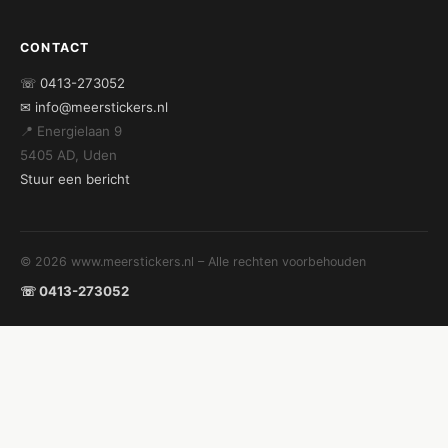
CONTACT
☏ 0413-273052
✉ info@meerstickers.nl
📍 Energielaan 9
5405 AD, Uden
Stuur een bericht
© 2026 www.meerstickers.nl – Alle rechten voorbehouden
☏ 0413-273052