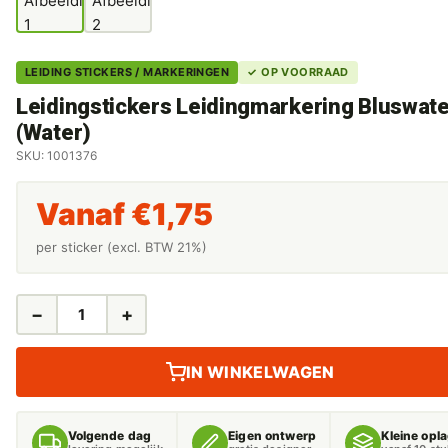
LEIDING STICKERS / MARKERINGEN
✓ OP VOORRAAD
Leidingstickers Leidingmarkering Bluswate
(Water)
SKU: 1001376
Vanaf
€
1,75
per sticker (excl. BTW 21%)
−
+
LEIDINGSTICKERS
LEIDINGMARKERING
BLUSWATER
IN WINKELWAGEN
(WATER)
AANTAL
Volgende dag
Eigen ontwerp
Kleine opl