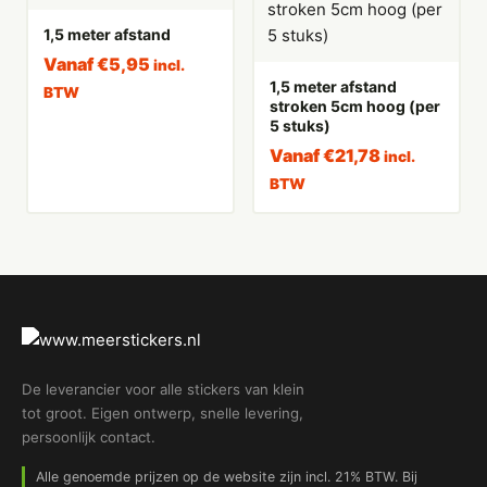
1,5 meter afstand
Vanaf
€
5,95
incl.
1,5 meter afstand
BTW
stroken 5cm hoog (per
5 stuks)
Vanaf
€
21,78
incl.
BTW
De leverancier voor alle stickers van klein
tot groot. Eigen ontwerp, snelle levering,
persoonlijk contact.
Alle genoemde prijzen op de website zijn incl. 21% BTW. Bij