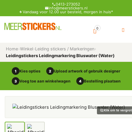
0413-273052
info@meerstickers.nl
Vandaag voor 12.00 uur besteld, morgen in huis*
0
Home
›
Winkel
›
Leiding stickers / Markeringen
›
Leidingstickers Leidingmarkering Bluswater (Water)
Kies opties
Upload artwork of gebruik designer
1
2
Voeg toe aan winkelwagen
Bestelling plaatsen
3
4
Klik om te vergro