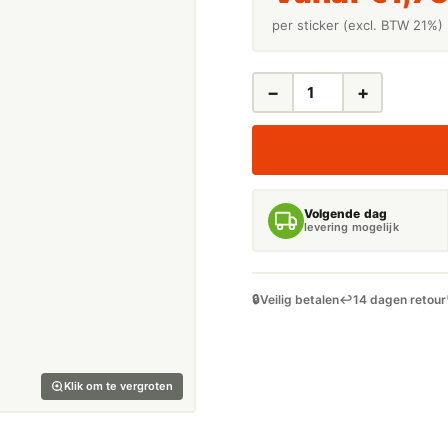
per sticker (excl. BTW 21%)
−
+
LEIDINGSTICKERS
LEIDINGMARKERING
CHLOORTRIFLUORMETHAAN
(GASSEN)
AANTAL
Volgende dag
levering mogelijk
🔒
Veilig betalen
↩️
14 dagen retour
Klik om te vergroten