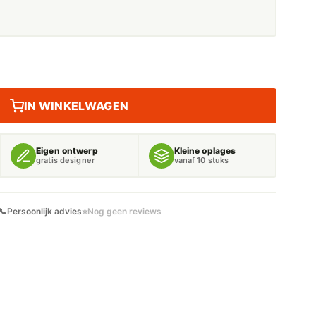
IN WINKELWAGEN
Eigen ontwerp
Kleine oplages
gratis designer
vanaf 10 stuks
📞
Persoonlijk advies
⭐
Nog geen reviews