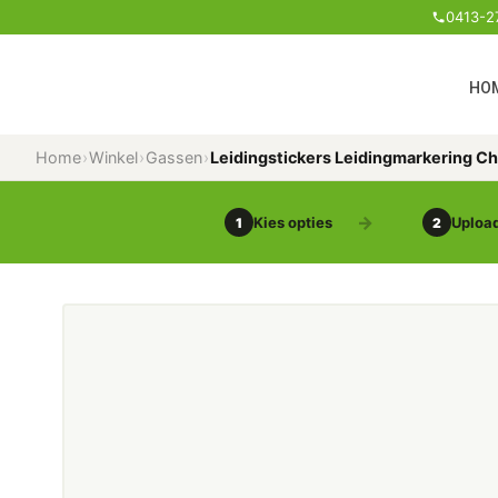
0413-2
HO
Home
›
Winkel
›
Gassen
›
Leidingstickers Leidingmarkering C
Kies opties
Upload
1
2