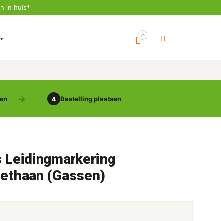
n in huis*
0
gen
Bestelling plaatsen
4
s Leidingmarkering
methaan (Gassen)
5