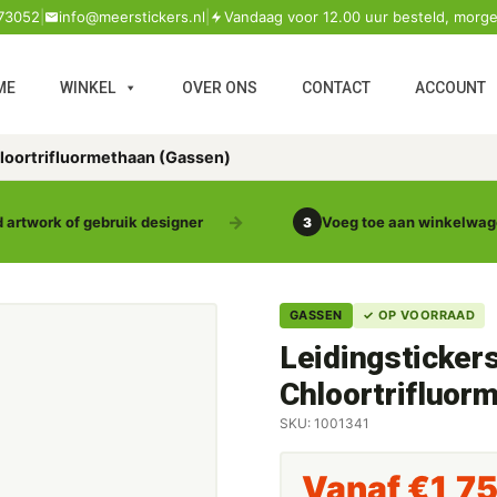
73052
|
info@meerstickers.nl
|
Vandaag voor 12.00 uur besteld, morge
ME
WINKEL
OVER ONS
CONTACT
ACCOUNT
hloortrifluormethaan (Gassen)
 artwork of gebruik designer
Voeg toe aan winkelwa
3
GASSEN
✓ OP VOORRAAD
Leidingsticker
Chloortrifluor
SKU: 1001341
Vanaf
€
1,7