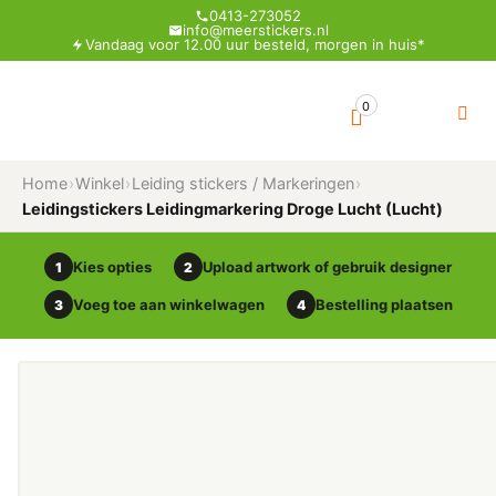
0413-273052
info@meerstickers.nl
Vandaag voor 12.00 uur besteld, morgen in huis*
0
Home
›
Winkel
›
Leiding stickers / Markeringen
›
Leidingstickers Leidingmarkering Droge Lucht (Lucht)
Kies opties
Upload artwork of gebruik designer
1
2
Voeg toe aan winkelwagen
Bestelling plaatsen
3
4