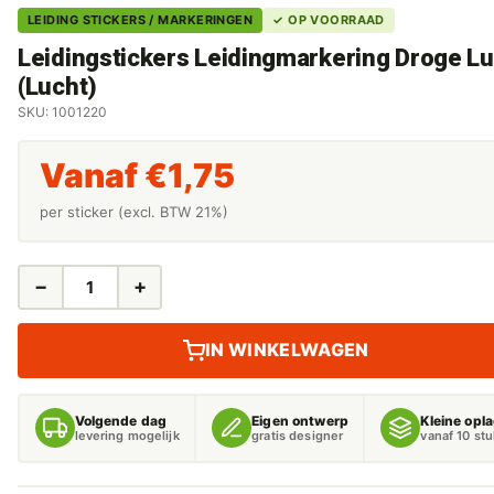
LEIDING STICKERS / MARKERINGEN
✓ OP VOORRAAD
Leidingstickers Leidingmarkering Droge L
(Lucht)
SKU: 1001220
Vanaf
€
1,75
per sticker (excl. BTW 21%)
−
+
LEIDINGSTICKERS
LEIDINGMARKERING
DROGE
IN WINKELWAGEN
LUCHT
(LUCHT)
AANTAL
Volgende dag
Eigen ontwerp
Kleine opl
levering mogelijk
gratis designer
vanaf 10 st