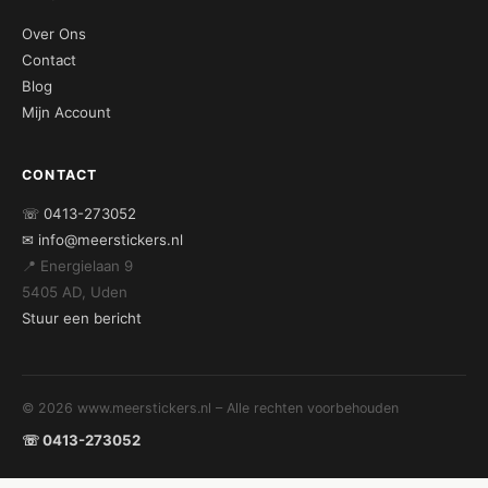
Over Ons
Contact
Blog
Mijn Account
CONTACT
☏ 0413-273052
✉ info@meerstickers.nl
📍 Energielaan 9
5405 AD, Uden
Stuur een bericht
© 2026 www.meerstickers.nl – Alle rechten voorbehouden
☏ 0413-273052