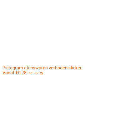
Pictogram etenswaren verboden sticker
Vanaf
€
0,78
incl. BTW