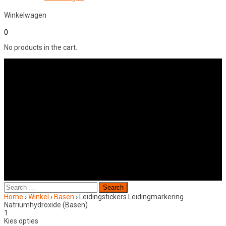
Winkelwagen
0
No products in the cart.
Search
for:
Home
›
Winkel
›
Basen
›
Leidingstickers Leidingmarkering
Natriumhydroxide (Basen)
1
Kies opties