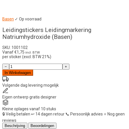
Basen
✓ Op voorraad
Leidingstickers Leidingmarkering
Natriumhydroxide (Basen)
SKU: 1001102
Vanaf
€
1,75
incl. BTW
per sticker (excl. BTW 21%)
Leidingstickers
−
+
Leidingmarkering
In Winkelwagen
Natriumhydroxide
(Basen)
aantal
Volgende dag
levering mogelijk
Eigen ontwerp
gratis designer
Kleine oplages
vanaf 10 stuks
🔒
Veilig betalen
↩️
14 dagen retour
📞
Persoonlijk advies
⭐
Nog geen
reviews
Beschrijving
Beoordelingen