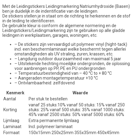
Met de Leidingstickers Leidingmarkering Natriumhydroxide (Basen)
ben je duidelijk in de indentificatie van de leidingen.
De stickers stellen je in staat om de richting te herkennen en de stof
in de leiding te identificeren.
De gebruikte kleur is conform de algemene normering en de
Leidingstickers/Leidingmarkering zijn te gebruiken op alle gladde
leidingen in werkplaatsen, garages, woningen, etc.
– De stickers zijn vervaardigd uit polymeer vinyl (hight-tack)
incl. een beschermlaminaat welke beschermt tegen allerlei
omstandigheden als UV straling, zuren, krassen, etc.
– Langdurig outdoor duurzaamheid van maximaal 5 jaar
– Uitstekende hechting moeilijke ondergronden, de oplossing
voor aanbrengen op PP, PE en PU ondergronden
– Temperatuurbestendigheid van – 40 °C to + 80 °C
– Aangeraden montagetemperatuur +10 °C
– Ontvlambaarheid: zelfdovend
Kenmerk
Waarde
Aantal
Per stuk te bestellen
vanaf 25 stuks:10% vanaf 50 stuks: 15% vanaf 250
Korting
stuks: 25% vanaf 500 stuks: 35% vanaf 1000 stuks:
45% vanaf 2500 stuks: 50% vanaf 5000 stuks: 60%
Lijmlaag
Extra permanente lijmlaag
Laminaat
Incl. polymeer laminaat
Formaat
150x15mm 250x25mm 355x35mm 450x45mm