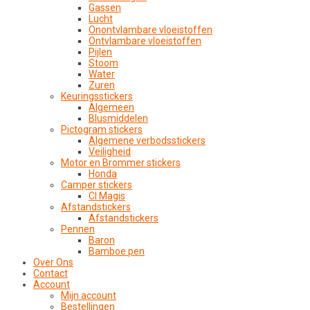
Gassen
Lucht
Onontvlambare vloeistoffen
Ontvlambare vloeistoffen
Pijlen
Stoom
Water
Zuren
Keuringsstickers
Algemeen
Blusmiddelen
Pictogram stickers
Algemene verbodsstickers
Veiligheid
Motor en Brommer stickers
Honda
Camper stickers
CI Magis
Afstandstickers
Afstandstickers
Pennen
Baron
Bamboe pen
Over Ons
Contact
Account
Mijn account
Bestellingen