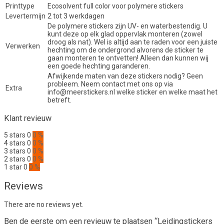
Printtype
Ecosolvent full color voor polymere stickers
Levertermijn
2 tot 3 werkdagen
De polymere stickers zijn UV- en waterbestendig. U
kunt deze op elk glad oppervlak monteren (zowel
droog als nat). Wel is altijd aan te raden voor een juiste
Verwerken
hechting om de ondergrond alvorens de sticker te
gaan monteren te ontvetten! Alleen dan kunnen wij
een goede hechting garanderen.
Afwijkende maten van deze stickers nodig? Geen
probleem. Neem contact met ons op via
Extra
info@meerstickers.nl welke sticker en welke maat het
betreft.
Klant revieuw
5 stars
0
0 %
4 stars
0
0 %
3 stars
0
0 %
2 stars
0
0 %
1 star
0
0 %
Reviews
There are no reviews yet.
Ben de eerste om een revieuw te plaatsen “Leidingstickers