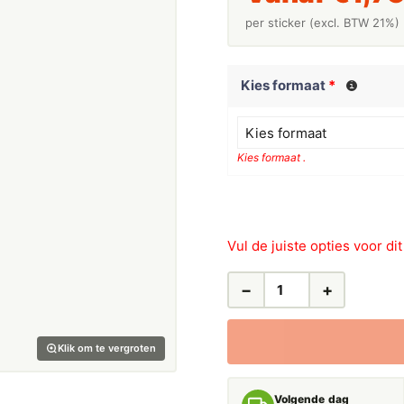
per sticker (excl. BTW 21%)
Kies formaat
*
Kies formaat
Kies formaat .
Vul de juiste opties voor di
−
+
LEIDINGSTICKERS
LEIDINGMARKERING
ONTLUCHT
Klik om te vergroten
WATER
(WATER)
AANTAL
Volgende dag