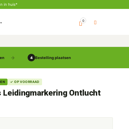
n in huis*
0
gen
Bestelling plaatsen
4
GEN
✓ OP VOORRAAD
s Leidingmarkering Ontlucht
5