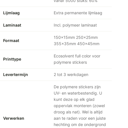
vanaf 5000 stuks: 60%
Lijmlaag
Extra permanente lijmlaag
Laminaat
Incl. polymeer laminaat
150x15mm 250x25mm
Formaat
355x35mm 450x45mm
Ecosolvent full color voor
Printtype
polymere stickers
Levertermijn
2 tot 3 werkdagen
De polymere stickers zijn
UV- en waterbestendig. U
kunt deze op elk glad
oppervlak monteren (zowel
droog als nat). Wel is altijd
Verwerken
aan te raden voor een juiste
hechting om de ondergrond