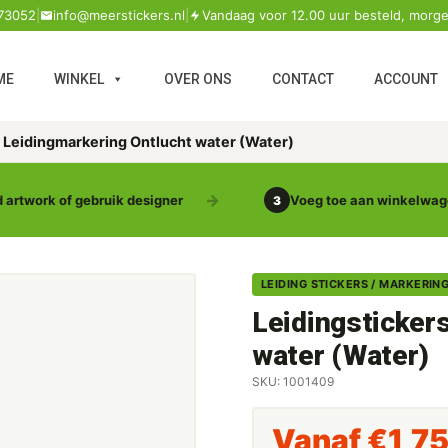
73052
|
info@meerstickers.nl
|
Vandaag voor 12.00 uur besteld, morge
ME
WINKEL
OVER ONS
CONTACT
ACCOUNT
s Leidingmarkering Ontlucht water (Water)
 artwork of gebruik designer
Voeg toe aan winkelwa
3
LEIDING STICKERS / MARKERIN
Leidingsticker
water (Water)
SKU: 1001409
Vanaf
€
1,7