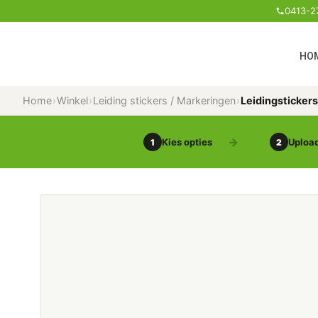
0413-2
HO
Home
›
Winkel
›
Leiding stickers / Markeringen
›
Leidingsticker
Kies opties
Upload
1
2