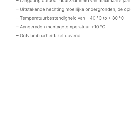
– Langdurig outdoor duurzaamheid van maximaal 5 jaar
– Uitstekende hechting moeilijke ondergronden, de o
– Temperatuurbestendigheid van – 40 °C to + 80 °C
– Aangeraden montagetemperatuur +10 °C
– Ontvlambaarheid: zelfdovend