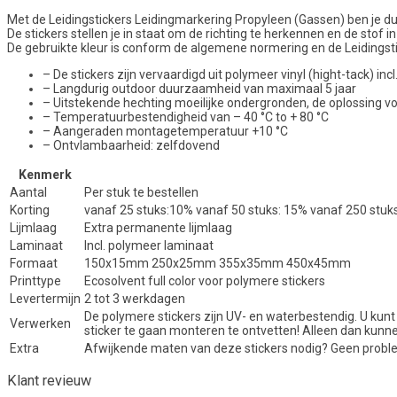
Met de Leidingstickers Leidingmarkering Propyleen (Gassen) ben je duide
De stickers stellen je in staat om de richting te herkennen en de stof in 
De gebruikte kleur is conform de algemene normering en de Leidingstic
– De stickers zijn vervaardigd uit polymeer vinyl (hight-tack) i
– Langdurig outdoor duurzaamheid van maximaal 5 jaar
– Uitstekende hechting moeilijke ondergronden, de oplossing 
– Temperatuurbestendigheid van – 40 °C to + 80 °C
– Aangeraden montagetemperatuur +10 °C
– Ontvlambaarheid: zelfdovend
Kenmerk
Aantal
Per stuk te bestellen
Korting
vanaf 25 stuks:10% vanaf 50 stuks: 15% vanaf 250 stuk
Lijmlaag
Extra permanente lijmlaag
Laminaat
Incl. polymeer laminaat
Formaat
150x15mm 250x25mm 355x35mm 450x45mm
Printtype
Ecosolvent full color voor polymere stickers
Levertermijn
2 tot 3 werkdagen
De polymere stickers zijn UV- en waterbestendig. U kunt
Verwerken
sticker te gaan monteren te ontvetten! Alleen dan kunn
Extra
Afwijkende maten van deze stickers nodig? Geen proble
Klant revieuw