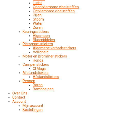
Lucht
Onontvlambare vloeistoffen
Ontvlambare vloeistoffen
Pijlen
Stoom
Water
Zuren
Keuringsstickers
Algemeen
Blusmiddelen
Pictogram stickers
Algemene verbodsstickers
Veiligheid
Motor en Brommer stickers
Honda
Camper stickers
CI Magis
Afstandstickers
Afstandstickers
Pennen
Baron
Bamboe pen
Over Ons
Contact
Account
Mijn account
Bestellingen