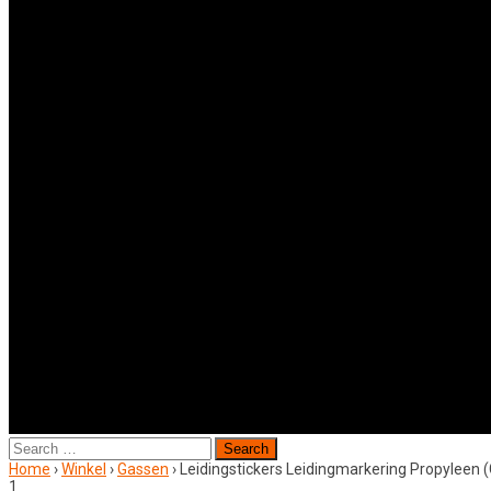
Search
for:
Home
›
Winkel
›
Gassen
›
Leidingstickers Leidingmarkering Propyleen 
1