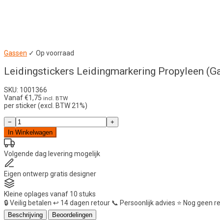
Gassen
✓ Op voorraad
Leidingstickers Leidingmarkering Propyleen (G
SKU: 1001366
Vanaf
€
1,75
incl. BTW
per sticker (excl. BTW 21%)
Leidingstickers
−
+
Leidingmarkering
In Winkelwagen
Propyleen
(Gassen)
aantal
Volgende dag
levering mogelijk
Eigen ontwerp
gratis designer
Kleine oplages
vanaf 10 stuks
🔒
Veilig betalen
↩️
14 dagen retour
📞
Persoonlijk advies
⭐
Nog geen r
Beschrijving
Beoordelingen