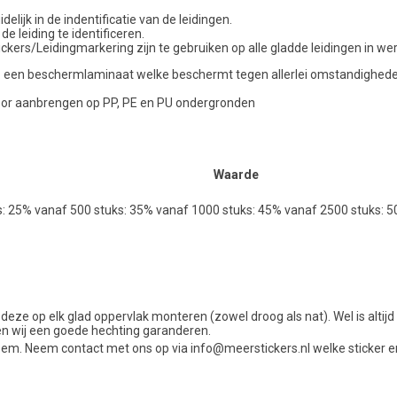
lijk in de indentificatie van de leidingen.
de leiding te identificeren.
kers/Leidingmarkering zijn te gebruiken op alle gladde leidingen in we
ncl. een beschermlaminaat welke beschermt tegen allerlei omstandigheden 
voor aanbrengen op PP, PE en PU ondergronden
Waarde
s: 25% vanaf 500 stuks: 35% vanaf 1000 stuks: 45% vanaf 2500 stuks: 
 deze op elk glad oppervlak monteren (zowel droog als nat). Wel is alti
en wij een goede hechting garanderen.
em. Neem contact met ons op via info@meerstickers.nl welke sticker e