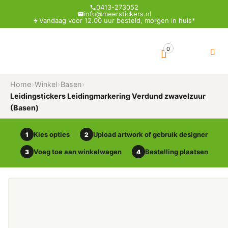
0413-273052
info@meerstickers.nl
Vandaag voor 12.00 uur besteld, morgen in huis*
0
Home
›
Winkel
›
Basen
›
Leidingstickers Leidingmarkering Verdund zwavelzuur
(Basen)
Kies opties
Upload artwork of gebruik designer
1
2
Voeg toe aan winkelwagen
Bestelling plaatsen
3
4