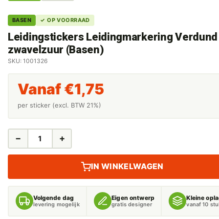
BASEN
✓ OP VOORRAAD
Leidingstickers Leidingmarkering Verdund
zwavelzuur (Basen)
SKU: 1001326
Vanaf
€
1,75
per sticker (excl. BTW 21%)
−
+
LEIDINGSTICKERS
LEIDINGMARKERING
VERDUND
IN WINKELWAGEN
ZWAVELZUUR
(BASEN)
AANTAL
Volgende dag
Eigen ontwerp
Kleine opl
levering mogelijk
gratis designer
vanaf 10 st