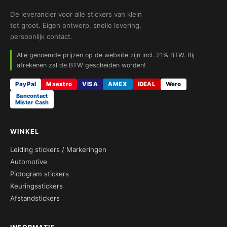
De leverancier voor alle stickers van klein
tot groot. Eigen ontwerp, snelle levering,
persoonlijk contact.
Alle genoemde prijzen op de website zijn incl. 21% BTW. Bij
afrekenen zal de BTW gescheiden worden!
PayPal
Maestro
VISA
AMEX
iDEAL
Wero
Bancontact
Mister Cash
WINKEL
Leiding stickers / Markeringen
Automotive
Pictogram stickers
Keuringsstickers
Afstandstickers