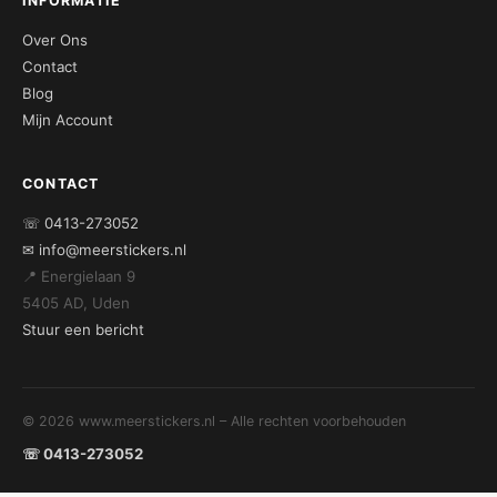
INFORMATIE
Over Ons
Contact
Blog
Mijn Account
CONTACT
☏ 0413-273052
✉ info@meerstickers.nl
📍 Energielaan 9
5405 AD, Uden
Stuur een bericht
© 2026 www.meerstickers.nl – Alle rechten voorbehouden
☏ 0413-273052