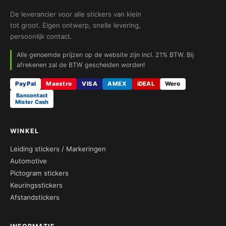
De leverancier voor alle stickers van klein
tot groot. Eigen ontwerp, snelle levering,
persoonlijk contact.
Alle genoemde prijzen op de website zijn incl. 21% BTW. Bij
afrekenen zal de BTW gescheiden worden!
PayPal
Maestro
VISA
AMEX
iDEAL
Wero
Bancontact
Mister Cash
WINKEL
Leiding stickers / Markeringen
Automotive
Pictogram stickers
Keuringsstickers
Afstandstickers