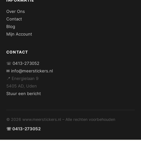
INFORMATIE
Over Ons
Contact
Blog
Mijn Account
CONTACT
☏ 0413-273052
✉ info@meerstickers.nl
📍 Energielaan 9
5405 AD, Uden
Stuur een bericht
© 2026 www.meerstickers.nl – Alle rechten voorbehouden
☏ 0413-273052