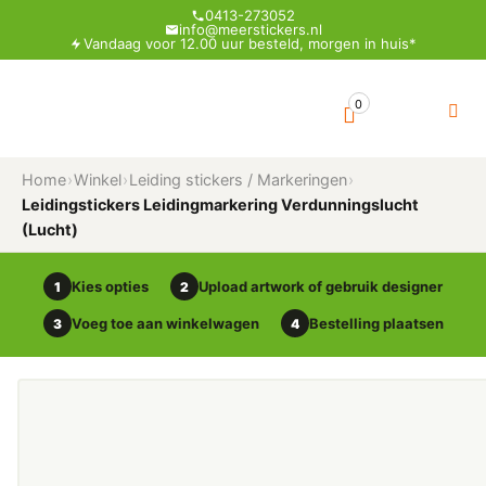
0413-273052
info@meerstickers.nl
Vandaag voor 12.00 uur besteld, morgen in huis*
0
Home
›
Winkel
›
Leiding stickers / Markeringen
›
Leidingstickers Leidingmarkering Verdunningslucht
(Lucht)
Kies opties
Upload artwork of gebruik designer
1
2
Voeg toe aan winkelwagen
Bestelling plaatsen
3
4