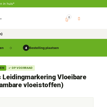
n in huis*
0
n)
gen
Bestelling plaatsen
4
GEN
✓ OP VOORRAAD
s Leidingmarkering Vloeibare
lambare vloeistoffen)
5