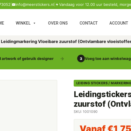
73052
|
info@meerstickers.nl
|
Vandaag voor 12.00 uur besteld, morge
ME
WINKEL
OVER ONS
CONTACT
ACCOUNT
s Leidingmarkering Vloeibare zuurstof (Ontvlambare vloeistoffe
 artwork of gebruik designer
Voeg toe aan winkelwa
3
LEIDING STICKERS / MARKERIN
Leidingsticker
zuurstof (Ontv
SKU: 1001090
Vanaf
€
1,7