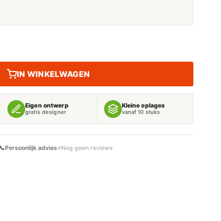
IN WINKELWAGEN
Eigen ontwerp
Kleine oplages
gratis designer
vanaf 10 stuks
📞
Persoonlijk advies
⭐
Nog geen reviews