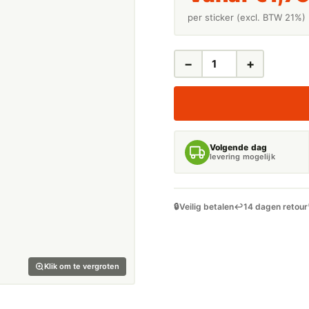
per sticker (excl. BTW 21%)
−
+
LEIDINGSTICKERS
LEIDINGMARKERING
VLOEIBARE
ZUURSTOF
(ONTVLAMBARE
VLOEISTOFFEN)
Volgende dag
AANTAL
levering mogelijk
🔒
Veilig betalen
↩️
14 dagen retour
Klik om te vergroten