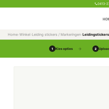
0413-2
HO
Home
›
Winkel
›
Leiding stickers / Markeringen
›
Leidingsticker
Kies opties
Upload
1
2