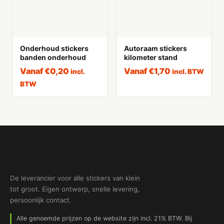
Onderhoud stickers
Autoraam stickers
banden onderhoud
kilometer stand
Vanaf
€
0,20
Vanaf
€
1,70
incl.
incl. BTW
BTW
De leverancier voor alle stickers van klein
tot groot. Eigen ontwerp, snelle levering,
persoonlijk contact.
Alle genoemde prijzen op de website zijn incl. 21% BTW. Bij