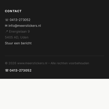
CONTACT
☏ 0413-273052
✉ info@meerstickers.nl
📍 Energielaan 9
5405 AD, Uden
Stuur een bericht
© 2026 www.meerstickers.nl – Alle rechten voorbehouden
☏ 0413-273052