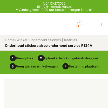
0413-273052
info@meerstickers.nl
Vandaag voor 12.00 uur besteld, morgen in huis*
0
Home
›
Winkel
›
Onderhoud Stickers | Kaartjes
›
Onderhoud stickers airco onderhoud service R134A
Kies opties
Upload artwork of gebruik designer
1
2
Voeg toe aan winkelwagen
Bestelling plaatsen
3
4