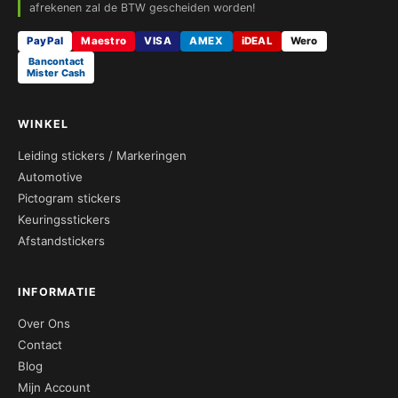
afrekenen zal de BTW gescheiden worden!
PayPal
Maestro
VISA
AMEX
iDEAL
Wero
Bancontact
Mister Cash
WINKEL
Leiding stickers / Markeringen
Automotive
Pictogram stickers
Keuringsstickers
Afstandstickers
INFORMATIE
Over Ons
Contact
Blog
Mijn Account