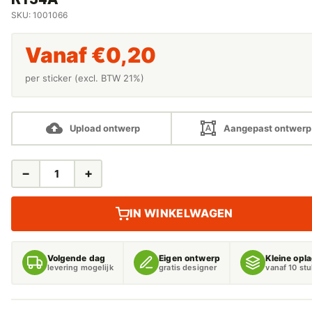
SKU: 1001066
Vanaf
€
0,20
per sticker (excl. BTW 21%)
Upload ontwerp
Aangepast ontwerp
−
+
ONDERHOUD
STICKERS
AIRCO
IN WINKELWAGEN
ONDERHOUD
SERVICE
R134A
Volgende dag
Eigen ontwerp
Kleine opl
AANTAL
levering mogelijk
gratis designer
vanaf 10 st