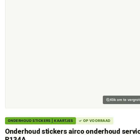
Klik om te vergro
ONDERHOUD STICKERS | KAARTJES
✓ OP VOORRAAD
Onderhoud stickers airco onderhoud servi
R134A