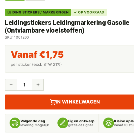
LEIDING STICKERS / MARKERINGEN
✓ OP VOORRAAD
Leidingstickers Leidingmarkering Gasolie
(Ontvlambare vloeistoffen)
SKU: 1001260
Vanaf
€
1,75
per sticker (excl. BTW 21%)
−
+
LEIDINGSTICKERS
LEIDINGMARKERING
GASOLIE
IN WINKELWAGEN
(ONTVLAMBARE
VLOEISTOFFEN)
AANTAL
Volgende dag
Eigen ontwerp
Kleine opl
levering mogelijk
gratis designer
vanaf 10 st