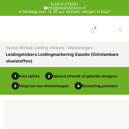
0413-273052
info@meerstickers.nl
Vandaag voor 12.00 uur besteld, morgen in huis*
0
Home
›
Winkel
›
Leiding stickers / Markeringen
›
Leidingstickers Leidingmarkering Gasolie (Ontvlambare
vloeistoffen)
Kies opties
Upload artwork of gebruik designer
1
2
Voeg toe aan winkelwagen
Bestelling plaatsen
3
4