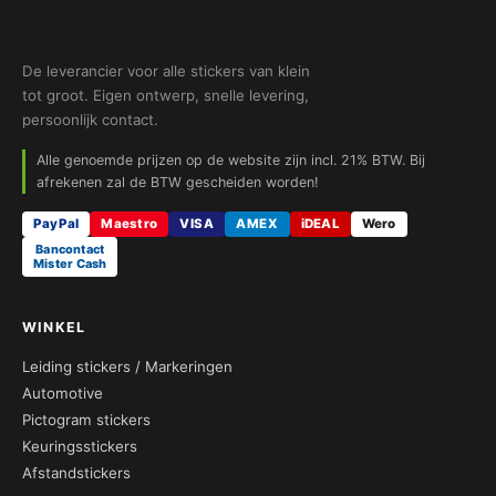
De leverancier voor alle stickers van klein
tot groot. Eigen ontwerp, snelle levering,
persoonlijk contact.
Alle genoemde prijzen op de website zijn incl. 21% BTW. Bij
afrekenen zal de BTW gescheiden worden!
PayPal
Maestro
VISA
AMEX
iDEAL
Wero
Bancontact
Mister Cash
WINKEL
Leiding stickers / Markeringen
Automotive
Pictogram stickers
Keuringsstickers
Afstandstickers