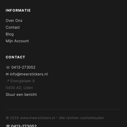
INFORMATIE
Over Ons
Contact
Blog
Mijn Account
CONTACT
☏ 0413-273052
✉ info@meerstickers.nl
📍 Energielaan 9
5405 AD, Uden
Stuur een bericht
© 2026 www.meerstickers.nl – Alle rechten voorbehouden
☏ 0413-273052