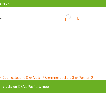
n huis*
0
️
Geen categorie
3
🏍️
Motor / Brommer stickers
3
✏️
Pennen
2
ilig betalen
iDEAL, PayPal & meer