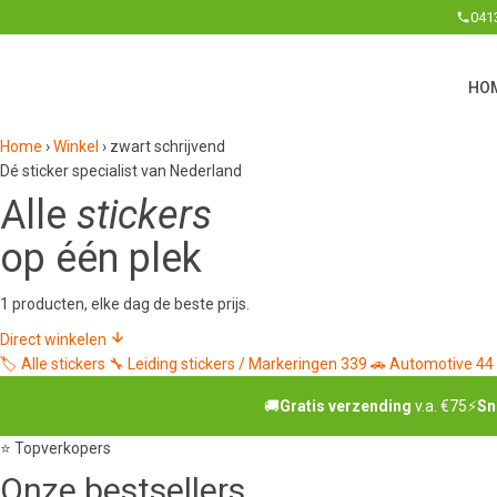
041
HO
Home
›
Winkel
›
zwart schrijvend
Dé sticker specialist van Nederland
Alle
stickers
op één plek
1 producten, elke dag de beste prijs.
Direct winkelen
🏷️
Alle stickers
🔧
Leiding stickers / Markeringen
339
🚗
Automotive
44
🚚
Gratis verzending
v.a. €75
⚡
Sn
⭐ Topverkopers
Onze
bestsellers