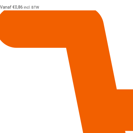
Vanaf
€
0,86
incl. BTW