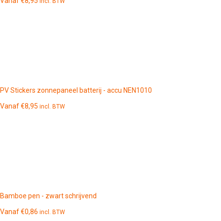
Vanaf
€
8,95
incl. BTW
PV Stickers zonnepaneel batterij - accu NEN1010
Vanaf
€
8,95
incl. BTW
Bamboe pen - zwart schrijvend
Vanaf
€
0,86
incl. BTW