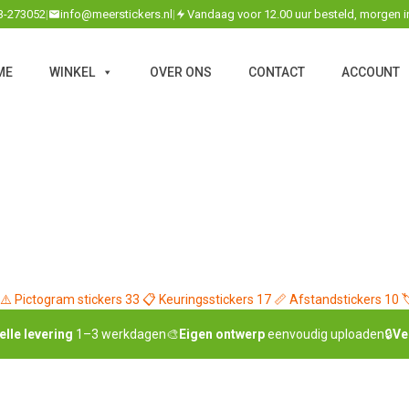
3-273052
|
info@meerstickers.nl
|
Vandaag voor 12.00 uur besteld, morgen i
ME
WINKEL
OVER ONS
CONTACT
ACCOUNT
⚠️
Pictogram stickers
33
📋
Keuringsstickers
17
📏
Afstandstickers
10

elle levering
1–3 werkdagen
🎨
Eigen ontwerp
eenvoudig uploaden
🔒
Ve