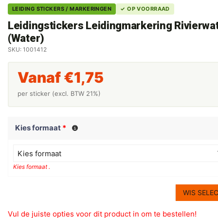
LEIDING STICKERS / MARKERINGEN
✓ OP VOORRAAD
Leidingstickers Leidingmarkering Rivierwa
(Water)
SKU: 1001412
Vanaf
€
1,75
per sticker (excl. BTW 21%)
Kies formaat
*
Kies formaat
Kies formaat .
WIS SELEC
Vul de juiste opties voor dit product in om te bestellen!