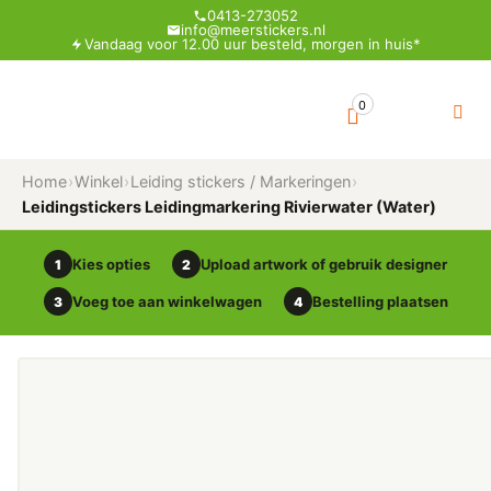
0413-273052
info@meerstickers.nl
Vandaag voor 12.00 uur besteld, morgen in huis*
0
Home
›
Winkel
›
Leiding stickers / Markeringen
›
Leidingstickers Leidingmarkering Rivierwater (Water)
Kies opties
Upload artwork of gebruik designer
1
2
Voeg toe aan winkelwagen
Bestelling plaatsen
3
4