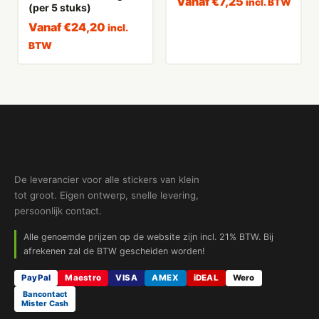
Vanaf
€
7,25
incl. BTW
(per 5 stuks)
Vanaf
€
24,20
incl.
BTW
De leverancier voor alle stickers van klein
tot groot. Eigen ontwerp, snelle levering,
persoonlijk contact.
Alle genoemde prijzen op de website zijn incl. 21% BTW. Bij
afrekenen zal de BTW gescheiden worden!
PayPal
Maestro
VISA
AMEX
iDEAL
Wero
Bancontact
Mister Cash