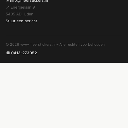
✉ info@meerstickers.nl
📍 Energielaan 9
5405 AD, Uden
Stuur een bericht
© 2026 www.meerstickers.nl – Alle rechten voorbehouden
☏ 0413-273052