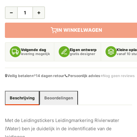
−
+
LEIDINGSTICKERS
LEIDINGMARKERING
RIVIERWATER
IN WINKELWAGEN
(WATER)
AANTAL
Volgende dag
Eigen ontwerp
Kleine opl
levering mogelijk
gratis designer
vanaf 10 st
🔒
Veilig betalen
↩️
14 dagen retour
📞
Persoonlijk advies
⭐
Nog geen reviews
Beschrijving
Beoordelingen
Met de Leidingstickers Leidingmarkering Rivierwater
(Water) ben je duidelijk in de indentificatie van de
leidingen.