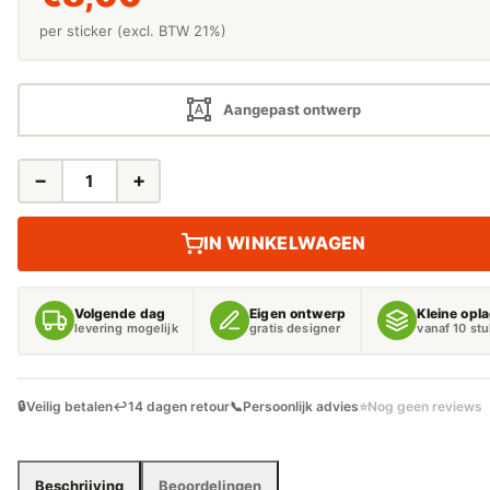
per sticker (excl. BTW 21%)
Aangepast ontwerp
−
+
PRODUCT
TEST
AANTAL
IN WINKELWAGEN
Volgende dag
Eigen ontwerp
Kleine opl
levering mogelijk
gratis designer
vanaf 10 st
🔒
Veilig betalen
↩️
14 dagen retour
📞
Persoonlijk advies
⭐
Nog geen reviews
Beschrijving
Beoordelingen