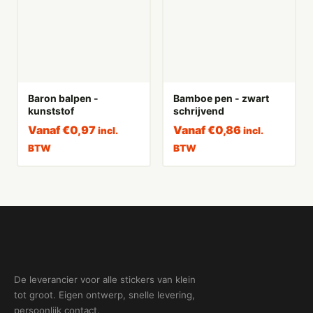
Baron balpen -
Bamboe pen - zwart
kunststof
schrijvend
Vanaf
€
0,97
Vanaf
€
0,86
incl.
incl.
BTW
BTW
De leverancier voor alle stickers van klein
tot groot. Eigen ontwerp, snelle levering,
persoonlijk contact.