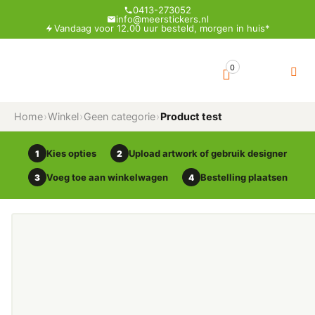
0413-273052
info@meerstickers.nl
Vandaag voor 12.00 uur besteld, morgen in huis*
0
Home
›
Winkel
›
Geen categorie
›
Product test
Kies opties
Upload artwork of gebruik designer
1
2
Voeg toe aan winkelwagen
Bestelling plaatsen
3
4