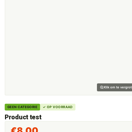
Klik om te vergro
GEEN CATEGORIE
✓ OP VOORRAAD
Product test
€
8,00