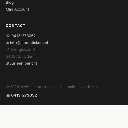
Blog
Mijn Account
CONTACT
☏ 0413-273052
✉ info@meerstickers.nl
📍 Energielaan 9
5405 AD, Uden
Stuur een bericht
© 2026 www.meerstickers.nl – Alle rechten voorbehouden
☏ 0413-273052